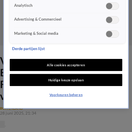
Analytisch
Advertising & Commercieel
Marketing & Social media
Derde partijen lijst
Verboden Pride-mars in
Alle cookies accepteren
Boedapest, met onder meer
Huidige keuze opslaan
Femke Halsema, rustig
verlopen
Voorkeuren beheren
BUITENLAND
28 juni 2025, 21:34