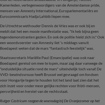
Kamerleden, vertegenwoordigers van de Amsterdamse pride,
mensen van Amnesty International, Europarlementariërs en
Eurocommissaris Hadja Lahbib liepen mee.
De Utrechtse wethouder Dennis de Vries was er ook bij en
meldt dat het een mooie manifestatie was. "Ik heb bijna geen
tegendemonstranten gezien. En ook de politie hield zich in." Ook
een woordvoerster van Amnesty liet 's middags vanuit
Boedapest weten dat de mars "fantastisch feestelijk" was.
Staatssecretaris Mariëlle Paul (Emancipatie) was ook naar
Boedapest gereisd om mee te lopen, maar zag daar vanwege de
"onduidelijke situatie rond de mars" uiteindelijk toch vanaf. De
VVD-bewindsvrouw heeft Brussel wel gevraagd om fondsen
voor Hongarije tegen te houden tot het land laat zien dat het
zich inzet voor onder meer gelijke rechten voor lhbti-mensen,
persvrijheid en herstel van de rechtsstaat.
Rutger Castricum reageerde woensdag bij De Oranjezomer op het