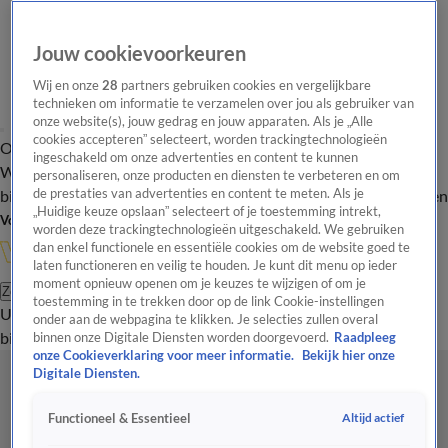
Jouw cookievoorkeuren
Wij en onze
28
partners gebruiken cookies en vergelijkbare
technieken om informatie te verzamelen over jou als gebruiker van
onze website(s), jouw gedrag en jouw apparaten. Als je „Alle
cookies accepteren” selecteert, worden trackingtechnologieën
Overzicht
In de
Onze programma's
Uitzendingen
Onze gezichten
ingeschakeld om onze advertenties en content te kunnen
Wandelgangen
Interviews
Uitzending
personaliseren, onze producten en diensten te verbeteren en om
bijwonen
de prestaties van advertenties en content te meten. Als je
Podcast
Shop
Veelgestelde vragen
Kijkersvraag insturen
„Huidige keuze opslaan” selecteert of je toestemming intrekt,
Volg Vandaag Inside
worden deze trackingtechnologieën uitgeschakeld. We gebruiken
dan enkel functionele en essentiële cookies om de website goed te
laten functioneren en veilig te houden. Je kunt dit menu op ieder
moment opnieuw openen om je keuzes te wijzigen of om je
Zoeken
toestemming in te trekken door op de link Cookie-instellingen
Uitzendingen
Vandaag Inside
De Oranjezomer
Shop
Uitzending
onder aan de webpagina te klikken. Je selecties zullen overal
bijwonen
binnen onze Digitale Diensten worden doorgevoerd.
Raadpleeg
onze Cookieverklaring voor meer informatie.
Bekijk hier onze
Digitale Diensten.
Altijd actief
Functioneel & Essentieel