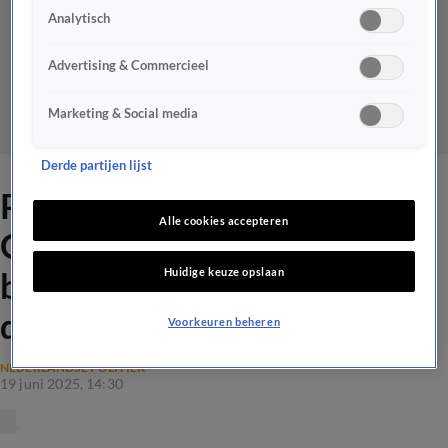
Analytisch
Advertising & Commercieel
Marketing & Social media
Derde partijen lijst
Politie Boedapest handhaaft
Alle cookies accepteren
Orbáns verbod op de pride;
Huidige keuze opslaan
burgemeester laat mars
doorgaan
Voorkeuren beheren
NEDERLANDSE POLITIEK
19 juni 2025, 14:30