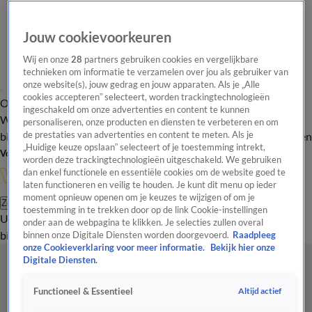
Jouw cookievoorkeuren
Wij en onze
28
partners gebruiken cookies en vergelijkbare
technieken om informatie te verzamelen over jou als gebruiker van
onze website(s), jouw gedrag en jouw apparaten. Als je „Alle
cookies accepteren” selecteert, worden trackingtechnologieën
Overzicht
In de
Onze programma's
Uitzendingen
Onze gezichten
ingeschakeld om onze advertenties en content te kunnen
Wandelgangen
Interviews
Uitzending
personaliseren, onze producten en diensten te verbeteren en om
bijwonen
de prestaties van advertenties en content te meten. Als je
Podcast
Shop
Veelgestelde vragen
Kijkersvraag insturen
„Huidige keuze opslaan” selecteert of je toestemming intrekt,
Volg Vandaag Inside
worden deze trackingtechnologieën uitgeschakeld. We gebruiken
dan enkel functionele en essentiële cookies om de website goed te
laten functioneren en veilig te houden. Je kunt dit menu op ieder
moment opnieuw openen om je keuzes te wijzigen of om je
Zoeken
toestemming in te trekken door op de link Cookie-instellingen
Uitzendingen
Vandaag Inside
De Oranjezomer
Shop
Uitzending
onder aan de webpagina te klikken. Je selecties zullen overal
bijwonen
binnen onze Digitale Diensten worden doorgevoerd.
Raadpleeg
onze Cookieverklaring voor meer informatie.
Bekijk hier onze
Digitale Diensten.
Altijd actief
Functioneel & Essentieel