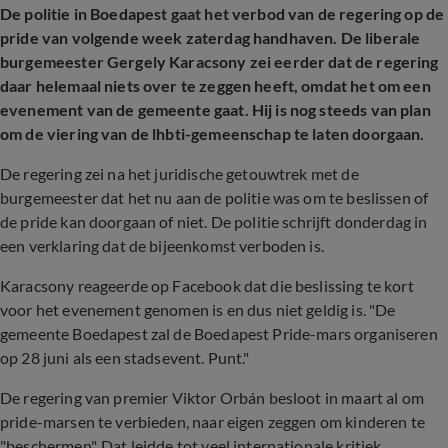
De politie in Boedapest gaat het verbod van de regering op de
pride van volgende week zaterdag handhaven. De liberale
burgemeester Gergely Karacsony zei eerder dat de regering
daar helemaal niets over te zeggen heeft, omdat het om een
evenement van de gemeente gaat. Hij is nog steeds van plan
om de viering van de lhbti-gemeenschap te laten doorgaan.
De regering zei na het juridische getouwtrek met de
burgemeester dat het nu aan de politie was om te beslissen of
de pride kan doorgaan of niet. De politie schrijft donderdag in
een verklaring dat de bijeenkomst verboden is.
Karacsony reageerde op Facebook dat die beslissing te kort
voor het evenement genomen is en dus niet geldig is. "De
gemeente Boedapest zal de Boedapest Pride-mars organiseren
op 28 juni als een stadsevent. Punt."
De regering van premier Viktor Orbán besloot in maart al om
pride-marsen te verbieden, naar eigen zeggen om kinderen te
"beschermen". Dat leidde tot veel internationale kritiek.