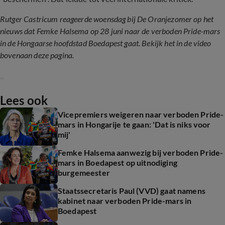
Rutger Castricum reageerde woensdag bij De Oranjezomer op het
nieuws dat Femke Halsema op 28 juni naar de verboden Pride-mars
in de Hongaarse hoofdstad Boedapest gaat. Bekijk het in de video
bovenaan deze pagina.
Lees ook
Vicepremiers weigeren naar verboden Pride-
mars in Hongarije te gaan: 'Dat is niks voor
mij'
Femke Halsema aanwezig bij verboden Pride-
mars in Boedapest op uitnodiging
burgemeester
Staatssecretaris Paul (VVD) gaat namens
kabinet naar verboden Pride-mars in
Boedapest