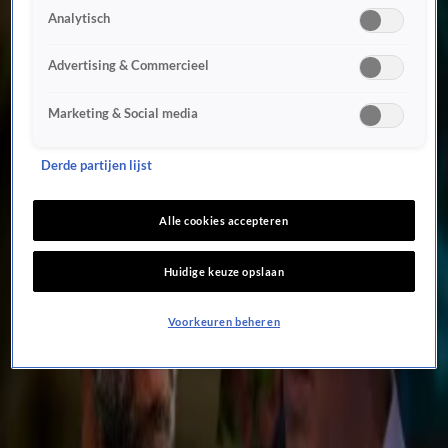
Woensdag 5 aug, 10:50
Analytisch
Ingrid Coenradie windt zich op en wil meer bevoegdheden voor politie: 'Echt ontiegelijk
kwalijk!'
Advertising & Commercieel
Dinsdag 4 aug, 23:01
Thomas van Groningen windt zich op over Rob Jetten: 'Dan sta je voor joker, doe je werk
Marketing & Social media
ook even!'
Dinsdag 4 aug, 12:43
Derde partijen lijst
Raymond Mens stoort zich aan Rob Jetten: 'Laat je zien als het er echt een keer toe doet!'
Dinsdag 4 aug, 09:00
Alle cookies accepteren
Thomas van Groningen over nieuwe peiling: 'Die partijen zijn echt de sigaar'
Maandag 3 aug, 23:01
Huidige keuze opslaan
Asielminister Van den Brink stuurt eventuele asielzoekers vanuit Ceuta weer terug
Maandag 3 aug, 14:27
Voorkeuren beheren
Premier Jetten zet zich in voor acceptatie lhbti'ers: 'Het kabinet trekt er extra geld voor
uit'
1 aug, 12:49
Victor Vlam uiterst kritisch op Rob Jetten: 'Als premier van Nederland hoor je er te
staan!'
31 juli, 23:18