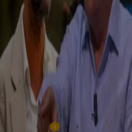
Geert Wilders wil Kamer terug van reces voor debat over situatie in Spanje
31 juli, 15:56
Zo reageren Wilders, Yeşilgöz, Keijzer en buitenlandminister Berendsen op bestorming
Ceuta
31 juli, 10:22
Koert Westerman over onzichtbare Rob Jetten: 'Er gebeurt nog altijd niks!'
30 juli, 09:44
Job Knoester en Koert Westerman spreken schande van vergelijking Frans
Timmermans: 'Walgelijk!'
29 juli, 22:37
Rob Jetten hekelt bekladdingen in Engelen tegen komst azc: 'Wat een lelijk vandalisme'
29 juli, 21:00
Nazaten Holocaust-slachtoffers doen aangifte tegen Frans Timmermans om omstreden
uitspraken
29 juli, 10:59
Chris Woerts over statement Tofik Dibi: 'Niet de deurwaarders, híj is een slecht mens!'
28 juli, 22:44
1
2
3