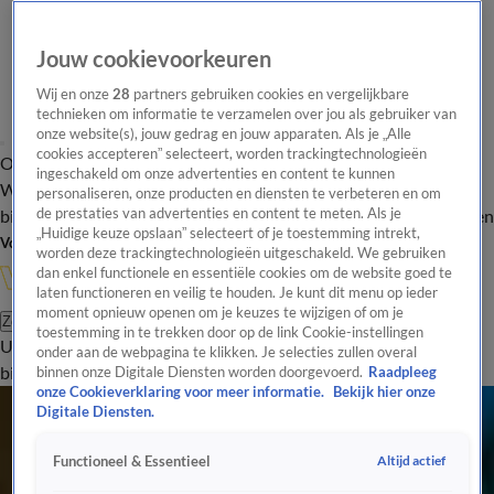
Jouw cookievoorkeuren
Wij en onze
28
partners gebruiken cookies en vergelijkbare
technieken om informatie te verzamelen over jou als gebruiker van
onze website(s), jouw gedrag en jouw apparaten. Als je „Alle
cookies accepteren” selecteert, worden trackingtechnologieën
Overzicht
In de
Onze programma's
Uitzendingen
Onze gezichten
ingeschakeld om onze advertenties en content te kunnen
Wandelgangen
Interviews
Uitzending
personaliseren, onze producten en diensten te verbeteren en om
bijwonen
de prestaties van advertenties en content te meten. Als je
Podcast
Shop
Veelgestelde vragen
Kijkersvraag insturen
„Huidige keuze opslaan” selecteert of je toestemming intrekt,
Volg Vandaag Inside
worden deze trackingtechnologieën uitgeschakeld. We gebruiken
dan enkel functionele en essentiële cookies om de website goed te
laten functioneren en veilig te houden. Je kunt dit menu op ieder
moment opnieuw openen om je keuzes te wijzigen of om je
Zoeken
toestemming in te trekken door op de link Cookie-instellingen
Uitzendingen
Vandaag Inside
De Oranjezomer
Shop
Uitzending
onder aan de webpagina te klikken. Je selecties zullen overal
bijwonen
binnen onze Digitale Diensten worden doorgevoerd.
Raadpleeg
onze Cookieverklaring voor meer informatie.
Bekijk hier onze
Nederlandse politiek
Digitale Diensten.
Zet je schrap: Chris Woerts zet koers richting Den Haag!
Woensdag 5 aug, 22:14
Altijd actief
Functioneel & Essentieel
Rob Jetten en Femke Halsema waarschuwen op Prideconferentie voor lhbti-haat