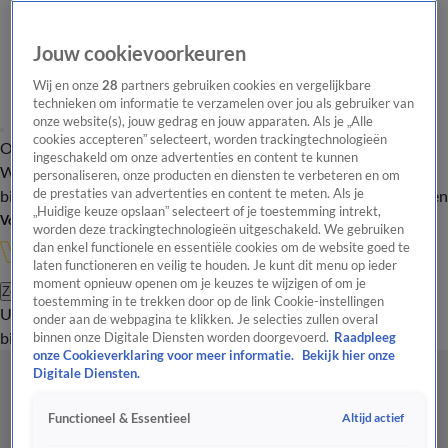
Jouw cookievoorkeuren
Wij en onze
28
partners gebruiken cookies en vergelijkbare
technieken om informatie te verzamelen over jou als gebruiker van
onze website(s), jouw gedrag en jouw apparaten. Als je „Alle
cookies accepteren” selecteert, worden trackingtechnologieën
Overzicht
In de
Onze programma's
Uitzendingen
Onze gezichten
ingeschakeld om onze advertenties en content te kunnen
Wandelgangen
Interviews
Uitzending
personaliseren, onze producten en diensten te verbeteren en om
bijwonen
de prestaties van advertenties en content te meten. Als je
Podcast
Shop
Veelgestelde vragen
Kijkersvraag insturen
„Huidige keuze opslaan” selecteert of je toestemming intrekt,
Volg Vandaag Inside
worden deze trackingtechnologieën uitgeschakeld. We gebruiken
dan enkel functionele en essentiële cookies om de website goed te
laten functioneren en veilig te houden. Je kunt dit menu op ieder
moment opnieuw openen om je keuzes te wijzigen of om je
Zoeken
toestemming in te trekken door op de link Cookie-instellingen
Uitzendingen
Vandaag Inside
De Oranjezomer
Shop
Uitzending
onder aan de webpagina te klikken. Je selecties zullen overal
bijwonen
binnen onze Digitale Diensten worden doorgevoerd.
Raadpleeg
onze Cookieverklaring voor meer informatie.
Bekijk hier onze
Digitale Diensten.
Altijd actief
Functioneel & Essentieel