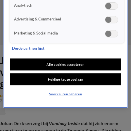
Analytisch
Advertising & Commercieel
Marketing & Social media
Derde partijen lijst
Johan: 'Ik erger me zó
Alle cookies accepteren
verschrikkelijk, wat een
Huidige keuze opslaan
griezels zijn dat!'
Voorkeuren beheren
NEDERLANDSE POLITIEK
22 mei 2025, 22:28
Johan Derksen zegt bij
Vandaag Inside
dat hij zich enorm
ergert aan twee personen in de Tweede Kamer. Zie video