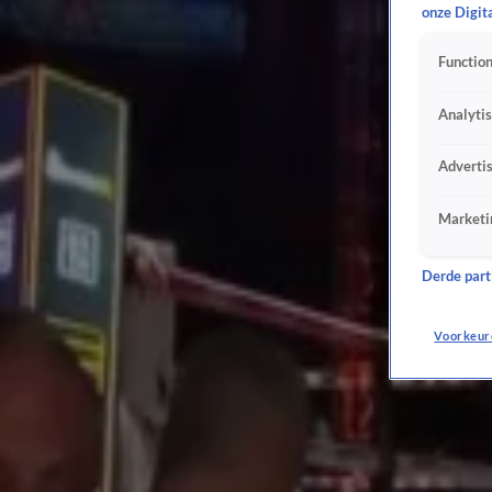
onze Digit
Nederlandse hockeyers verliezen EK-finale van Duitsland na shoot-outs
16 aug 2025, 19:55
Function
Bol doet het weer: beste wereldtijd van het jaar én 29e zege op rij op 400 meter horden!
16 aug 2025, 18:30
Analyti
Nederlandse hockeysters plaatsen zich voor EK-finale na zege op Spanje
15 aug 2025, 18:35
Adverti
Nederlandse hockeymannen verslaan Frankrijk en staan in EK-finale
14 aug 2025, 18:40
Marketi
Marrit Steenbergen prolongeert wereldtitel op 100 meter vrije slag
1 aug 2025, 13:15
Derde parti
Transvrouwen uitgesloten bij dartsbond WDF: Van Leuven verliest plek op vrouwentour
29 juli 2025, 08:57
Voorkeur
Fenomenaal: Luke Littler (18) wint na WK en Premier League ook World Matchplay
28 juli 2025, 08:22
Marianne Vos wint openingsetappe Tour na spannende finale en pakt gele trui
26 juli 2025, 19:37
Leuke combinatie: Van Gerwen en Elia samen op Tomorrowland
26 juli 2025, 11:19