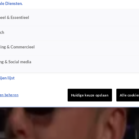
ale Diensten.
eel & Essentieel
sch
sing & Commercieel
ng & Social media
jen lijst
en beheren
Huidige keuze opslaan
Alle cookie