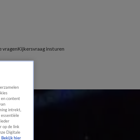
e vragen
Kijkersvraag insturen
 verzamelen
okies
 en content
van
ing intrekt,
 essentiële
 ieder
 op de link
nze Digitale
Bekijk hier