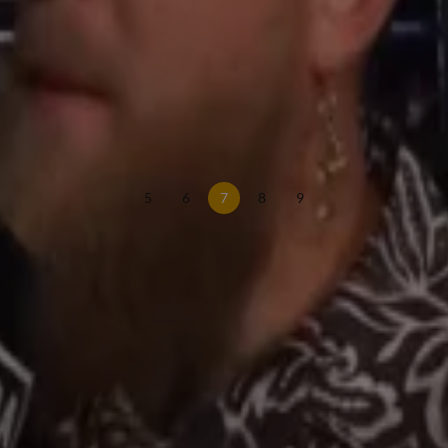
kbare doen'
5
6
7
8
9