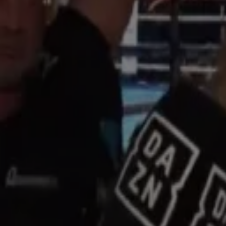
Thymen Arensman boekt tweede ritzege in de Tour de France
25 juli 2025, 17:34
Mathieu van der Poel stapt vroegtijdig uit Tour de France
22 juli 2025, 08:14
Van Gerwen verslaat Van Barneveld in Nederlandse dartsklassieker
22 juli 2025, 08:13
Oud-wereldkampioen boksen volgende tegenstander van Jake Paul: 'We gaan het onden
21 juli 2025, 18:56