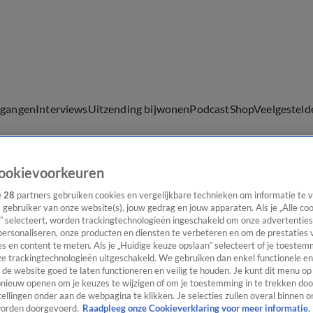
lgangen
Interviews
Uitzending bijwonen
Podcast
Shop
Veelgesteld
ookievoorkeuren
ijwonen
e
28
partners gebruiken cookies en vergelijkbare technieken om informatie te
s gebruiker van onze website(s), jouw gedrag en jouw apparaten. Als je „Alle co
” selecteert, worden trackingtechnologieën ingeschakeld om onze advertenties
evecht
personaliseren, onze producten en diensten te verbeteren en om de prestaties 
s en content te meten. Als je „Huidige keuze opslaan” selecteert of je toestemm
e trackingtechnologieën uitgeschakeld. We gebruiken dan enkel functionele en
de website goed te laten functioneren en veilig te houden. Je kunt dit menu op
ieuw openen om je keuzes te wijzigen of om je toestemming in te trekken door
ellingen onder aan de webpagina te klikken. Je selecties zullen overal binnen o
orden doorgevoerd.
Raadpleeg onze Cookieverklaring voor meer informatie.