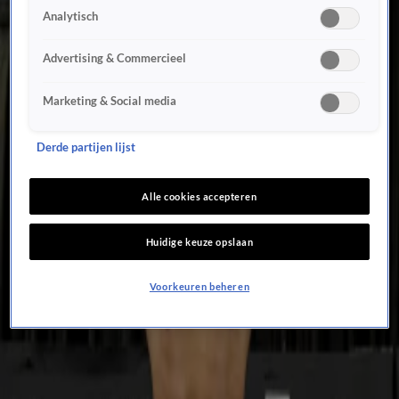
11 okt 2025, 22:25
Analytisch
Video: Levi Rigters ramt Nasipov knock-out met keiharde knie tijdens Glory 104
11 okt 2025, 20:24
Advertising & Commercieel
Femke Bol kondigt grote verandering in haar carrière aan
10 okt 2025, 17:34
Marketing & Social media
Nederlandse honkballers voor de 25e keer kampioen van Europa
27 sep 2025, 22:38
Derde partijen lijst
Femke Bol, Jessica Schilder en Jorinde van Klinken kandidaten voor Europees atlete 2025
25 sep 2025, 17:10
Alle cookies accepteren
Femke Bol verovert met brons op estafette vijftiende mondiale medaille
21 sep 2025, 14:25
Huidige keuze opslaan
Hélène Hendriks lovend over Femke Bol: 'Daar mogen we heel trots op zijn!'
20 sep 2025, 14:35
Voorkeuren beheren
Femke Bol nu samen met Sifan Hassan beste Nederlandse atlete ooit op WK
19 sep 2025, 14:44
Femke Bol Bol prolongeert in Tokio wereldtitel op 400 meter horden
19 sep 2025, 14:30
Van Gerwen verslaat Littler en wint World Series Finals
14 sep 2025, 22:20