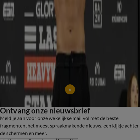
'Legendarische Nederlandse estafetteploeg wint gewoon knap zilver'
13 sep 2025, 17:11
Profdebuut voor Robben als padelspeler: 'Hij was bloedfanatiek en ging voor elke bal'
29 aug 2025, 20:00
Onverslaanbare Femke Bol wint voor vijfde keer op rij Diamond League-finale
28 aug 2025, 21:05
Video: Bekijk hier de indrukwekkende knock-out van Levi Rigters op Jamal Ben Saddik
23 aug 2025, 23:05
Levi Rigters trapt Jamal Ben Saddik op indrukwekkende wijze knock-out bij
zwaargewichttoernooi
23 aug 2025, 23:04
5
6
7
Ontvang onze nieuwsbrief
Meld je aan voor onze wekelijkse mail vol met de beste
fragmenten, het meest spraakmakende nieuws, een kijkje achter
de schermen en meer.