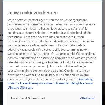
Jouw cookievoorkeuren
Wij en onze
28
partners gebruiken cookies en vergelijkbare
technieken om informatie te verzamelen over jou als gebruiker van
onze website(s), jouw gedrag en jouw apparaten. Als je „Alle
cookies accepteren” selecteert, worden trackingtechnologieën
Overzicht
In de
Onze programma's
Uitzendingen
Onze gezichten
ingeschakeld om onze advertenties en content te kunnen
Wandelgangen
Interviews
Uitzending
personaliseren, onze producten en diensten te verbeteren en om
bijwonen
de prestaties van advertenties en content te meten. Als je
Podcast
Shop
Veelgestelde vragen
Kijkersvraag insturen
„Huidige keuze opslaan” selecteert of je toestemming intrekt,
Volg Vandaag Inside
worden deze trackingtechnologieën uitgeschakeld. We gebruiken
dan enkel functionele en essentiële cookies om de website goed te
laten functioneren en veilig te houden. Je kunt dit menu op ieder
moment opnieuw openen om je keuzes te wijzigen of om je
Zoeken
toestemming in te trekken door op de link Cookie-instellingen
Uitzendingen
Vandaag Inside
De Oranjezomer
Shop
Uitzending
onder aan de webpagina te klikken. Je selecties zullen overal
bijwonen
binnen onze Digitale Diensten worden doorgevoerd.
Raadpleeg
onze Cookieverklaring voor meer informatie.
Bekijk hier onze
Alle Overige sporten Artikelen
Digitale Diensten.
Femke Bol genomineerd voor titel Wereldatlete van het Jaar
13 okt 2025, 16:34
Altijd actief
Functioneel & Essentieel
Rigters komt tekort tegen Laïdouni tijdens Glory 104