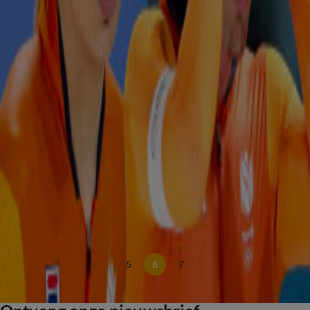
Spelen
13 feb, 18:11
40-jarige Jorrit Bergsma grijpt op Olympische Spelen brons op de 10 kilometer!
13 feb, 17:55
Woedeaanval Erben Wennemars rond race zoon Joep: ‘Ik heb nog nooit iemand zo kwaad
gezien’
13 feb, 10:55
Video: Jens van 't Wout bezorgt shorttrackers tweede goud op Olympische Spelen!
12 feb, 22:00
Video: Xandra Velzeboer verovert olympisch goud op 500 meter shorttrack!
12 feb, 21:35
Merel Conijn pakt zilver na spannende ontknoping op de 5000 meter!
12 feb, 17:48
Jutta Leerdam richt zich tot Joep Wennemars na dramatisch verlopen 1000 meter
12 feb, 15:02
5
6
7