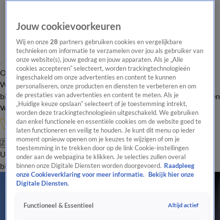
Jouw cookievoorkeuren
Wij en onze
28
partners gebruiken cookies en vergelijkbare
technieken om informatie te verzamelen over jou als gebruiker van
onze website(s), jouw gedrag en jouw apparaten. Als je „Alle
cookies accepteren” selecteert, worden trackingtechnologieën
Overzicht
In de
Onze programma's
Uitzendingen
Onze gezichten
ingeschakeld om onze advertenties en content te kunnen
Wandelgangen
Interviews
Uitzending
personaliseren, onze producten en diensten te verbeteren en om
bijwonen
de prestaties van advertenties en content te meten. Als je
Podcast
Shop
Veelgestelde vragen
Kijkersvraag insturen
„Huidige keuze opslaan” selecteert of je toestemming intrekt,
Volg Vandaag Inside
worden deze trackingtechnologieën uitgeschakeld. We gebruiken
dan enkel functionele en essentiële cookies om de website goed te
laten functioneren en veilig te houden. Je kunt dit menu op ieder
moment opnieuw openen om je keuzes te wijzigen of om je
Zoeken
toestemming in te trekken door op de link Cookie-instellingen
Uitzendingen
Vandaag Inside
De Oranjezomer
Shop
Uitzending
onder aan de webpagina te klikken. Je selecties zullen overal
bijwonen
binnen onze Digitale Diensten worden doorgevoerd.
Raadpleeg
onze Cookieverklaring voor meer informatie.
Bekijk hier onze
Alle Olympische Spelen Artikelen
Digitale Diensten.
Video: Bekijk hier de Olympische gouden race van Femke Kok terug!
15 feb, 18:06
Altijd actief
Functioneel & Essentieel
Femke Kok in een olympisch record naar goud; Jutta Leerdam pakt zilver!