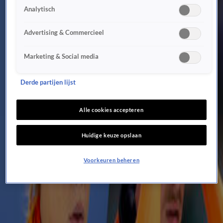
15 feb, 18:02
Analytisch
Nederlandse schaatsers naar halve finale van de ploegenachtervolging
15 feb, 16:34
Advertising & Commercieel
Weer goud voor Jens van 't Wout: nu ook olympisch kampioen op 1500 meter shorttrack!
14 feb, 22:57
Marketing & Social media
Zo laat komen Jutta Leerdam, Femke Kok en Anna Boersma zondag in actie op de 500
meter
Derde partijen lijst
14 feb, 22:00
Joep Wennemars na drama op 1000 meter: 'Voel me enorm gesteund door het hele volk'
Alle cookies accepteren
14 feb, 19:02
Jenning de Boo verovert op 500 meter zijn tweede zilveren medaille op Olympische
Huidige keuze opslaan
Spelen
14 feb, 17:49
Voorkeuren beheren
Jordan Stolz gespot met 'Jorrit Bergsma-mattie' voorafgaand aan de 500 meter
14 feb, 16:40
Zo laat komen Jenning de Boo, Joep Wennemars en Sebas Diniz zaterdag in actie op de
500 meter
14 feb, 13:46
NOS-analisten dragen 'Jorrit Bergsma-mattie' rondom bronzen medaille op Olympische