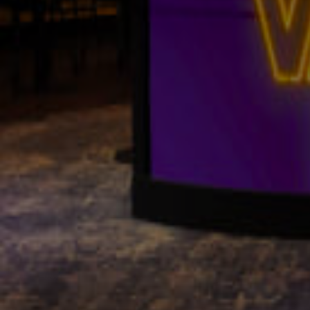
Sturm Graz - PSV - Group Stage - Round 2
16 sep 2021, 17:07
Eintracht Frankfurt - Fenerbahçe - Group Stage - Round 1
16 sep 2021, 17:07
Sparta Praag - Rangers FC - Group Stage - Round 2
16 sep 2021, 17:07
Olympique Lyon - Brøndby - Group Stage - Round 2
16 sep 2021, 17:07