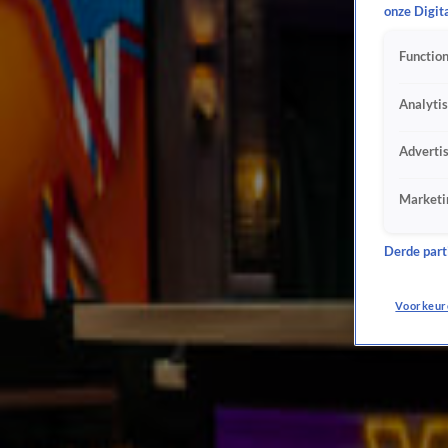
onze Digit
Sporting Braga - FC Midtjylland - Group Stage - Round 2
16 sep 2021, 17:08
Function
Ferencváros - Real Betis - Group Stage - Round 2
16 sep 2021, 17:08
Analyti
Lazio - Lokomotiv Moskou - Group Stage - Round 2
16 sep 2021, 17:08
Adverti
Napoli - Spartak Moskou - Group Stage - Round 2
16 sep 2021, 17:08
Marketi
Legia Warschau - Leicester City - Group Stage - Round 2
16 sep 2021, 17:07
Derde parti
Ludogorets - Rode Ster Belgrado - Group Stage - Round 2
16 sep 2021, 17:07
Voorkeur
Fenerbahçe - Olympiakos Piraeus - Group Stage - Round 2
16 sep 2021, 17:07
Royal Antwerp FC - Eintracht Frankfurt - Group Stage - Round 2
16 sep 2021, 17:07
Real Sociedad - AS Monaco - Group Stage - Round 2
16 sep 2021, 17:07