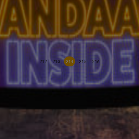
212
213
214
215
216