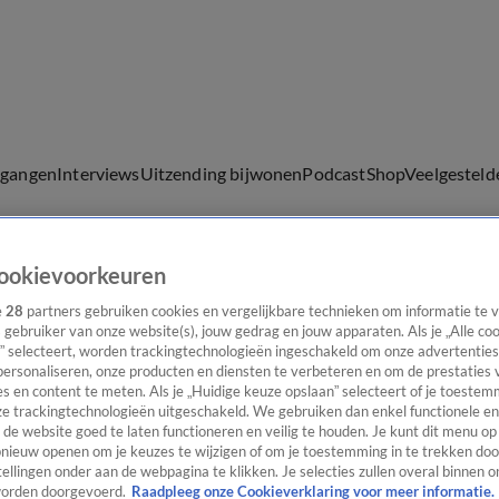
lgangen
Interviews
Uitzending bijwonen
Podcast
Shop
Veelgesteld
ookievoorkeuren
ijwonen
e
28
partners gebruiken cookies en vergelijkbare technieken om informatie te
s gebruiker van onze website(s), jouw gedrag en jouw apparaten. Als je „Alle co
” selecteert, worden trackingtechnologieën ingeschakeld om onze advertenties
personaliseren, onze producten en diensten te verbeteren en om de prestaties 
s en content te meten. Als je „Huidige keuze opslaan” selecteert of je toestemm
e trackingtechnologieën uitgeschakeld. We gebruiken dan enkel functionele en
de website goed te laten functioneren en veilig te houden. Je kunt dit menu op
ieuw openen om je keuzes te wijzigen of om je toestemming in te trekken door
ellingen onder aan de webpagina te klikken. Je selecties zullen overal binnen o
orden doorgevoerd.
Raadpleeg onze Cookieverklaring voor meer informatie.