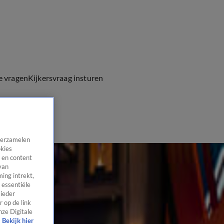
e vragen
Kijkersvraag insturen
 verzamelen
okies
 en content
van
ing intrekt,
 essentiële
 ieder
 op de link
nze Digitale
Bekijk hier