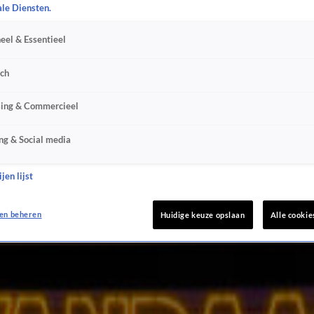
ale Diensten.
eel & Essentieel
sch
sing & Commercieel
ng & Social media
jen lijst
en beheren
Huidige keuze opslaan
Alle cookie