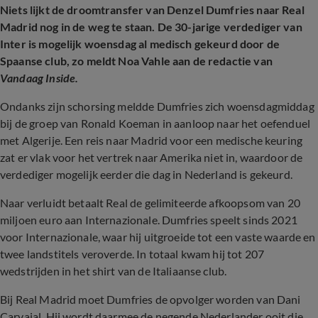
Niets lijkt de droomtransfer van Denzel Dumfries naar Real
Madrid nog in de weg te staan. De 30-jarige verdediger van
Inter is mogelijk woensdag al medisch gekeurd door de
Spaanse club, zo meldt Noa Vahle aan de redactie van
Vandaag Inside.
Ondanks zijn schorsing meldde Dumfries zich woensdagmiddag
bij de groep van Ronald Koeman in aanloop naar het oefenduel
met Algerije. Een reis naar Madrid voor een medische keuring
zat er vlak voor het vertrek naar Amerika niet in, waardoor de
verdediger mogelijk eerder die dag in Nederland is gekeurd.
Naar verluidt betaalt Real de gelimiteerde afkoopsom van 20
miljoen euro aan Internazionale. Dumfries speelt sinds 2021
voor Internazionale, waar hij uitgroeide tot een vaste waarde en
twee landstitels veroverde. In totaal kwam hij tot 207
wedstrijden in het shirt van de Italiaanse club.
Bij Real Madrid moet Dumfries de opvolger worden van Dani
Carvajal. Hij wordt daarmee de negende Nederlander ooit die