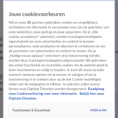
Jouw cookievoorkeuren
Wij en onze
28
partners gebruiken cookies en vergelijkbare
technieken om informatie te verzamelen over jou als gebruiker van
onze website(s), jouw gedrag en jouw apparaten. Als je „Alle
cookies accepteren” selecteert, worden trackingtechnologieën
Overzicht
In de
Onze programma's
Uitzendingen
Onze gezichten
ingeschakeld om onze advertenties en content te kunnen
Wandelgangen
Interviews
Uitzending
personaliseren, onze producten en diensten te verbeteren en om
bijwonen
de prestaties van advertenties en content te meten. Als je
Podcast
Shop
Veelgestelde vragen
Kijkersvraag insturen
„Huidige keuze opslaan” selecteert of je toestemming intrekt,
Volg Vandaag Inside
worden deze trackingtechnologieën uitgeschakeld. We gebruiken
dan enkel functionele en essentiële cookies om de website goed te
laten functioneren en veilig te houden. Je kunt dit menu op ieder
moment opnieuw openen om je keuzes te wijzigen of om je
Zoeken
toestemming in te trekken door op de link Cookie-instellingen
Uitzendingen
Vandaag Inside
De Oranjezomer
Shop
Uitzending
onder aan de webpagina te klikken. Je selecties zullen overal
bijwonen
binnen onze Digitale Diensten worden doorgevoerd.
Raadpleeg
onze Cookieverklaring voor meer informatie.
Bekijk hier onze
Digitale Diensten.
Altijd actief
Functioneel & Essentieel