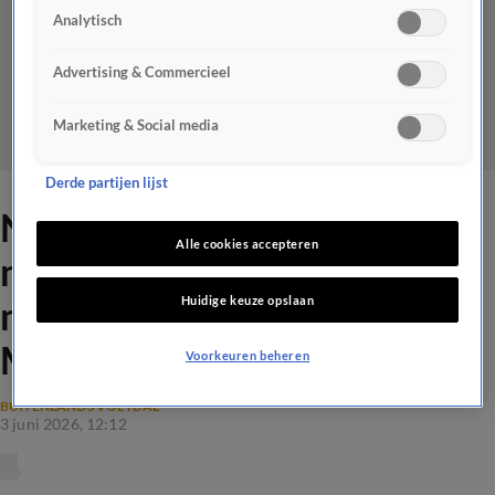
Analytisch
Advertising & Commercieel
Marketing & Social media
Derde partijen lijst
Noa Vahle: 'Denzel Dumfries
Alle cookies accepteren
mogelijk woensdag al
Huidige keuze opslaan
medisch gekeurd door Real
Madrid’
Voorkeuren beheren
BUITENLANDS VOETBAL
3 juni 2026, 12:12