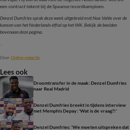
een contract tekent bij de Spaanse recordkampioen.
Denzel Dumfries sprak deze week uitgebreid met Noa Vahle over de
kansen van het Nederlands elftal op het WK. Bekijk de beelden
bovenaan deze pagina.
Door
Online redactie
Lees ook
Droomtransfer in de maak: Denzel Dumfries
naar Real Madrid
Denzel Dumfries breekt in tijdens interview
met Memphis Depay: 'Wat is de vraag?!'
Denzel Dumfries: 'We moeten uitspreken dat