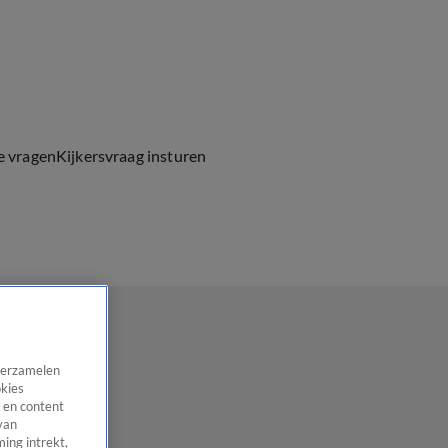
e vragen
Kijkersvraag insturen
 verzamelen
okies
 en content
van
ing intrekt,