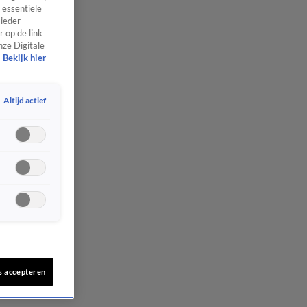
 essentiële
 ieder
 op de link
nze Digitale
Bekijk hier
Altijd actief
s accepteren