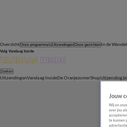
Overzicht
In de Wande
Onze programma's
Uitzendingen
Onze gezichten
Volg Vandaag Inside
Zoeken
Uitzendingen
Vandaag Inside
De Oranjezomer
Shop
Uitzending b
Jouw c
Wij en onz
over jou al
accepteren
te kunnen 
advertentie