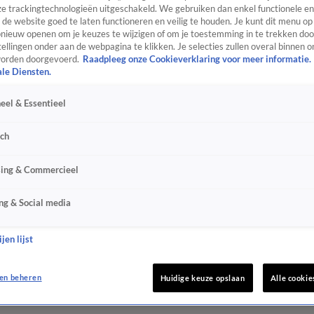
e trackingtechnologieën uitgeschakeld. We gebruiken dan enkel functionele en
de website goed te laten functioneren en veilig te houden. Je kunt dit menu op
ieuw openen om je keuzes te wijzigen of om je toestemming in te trekken door
ellingen onder aan de webpagina te klikken. Je selecties zullen overal binnen o
orden doorgevoerd.
Raadpleeg onze Cookieverklaring voor meer informatie.
ale Diensten.
eel & Essentieel
sch
sing & Commercieel
ng & Social media
jen lijst
en beheren
Huidige keuze opslaan
Alle cookie