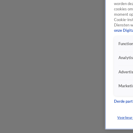
worden dez
cookies om 
moment opn
Cookie-inst
Diensten w
onze Digit
Function
Analyti
Adverti
Marketi
Derde parti
Voorkeur