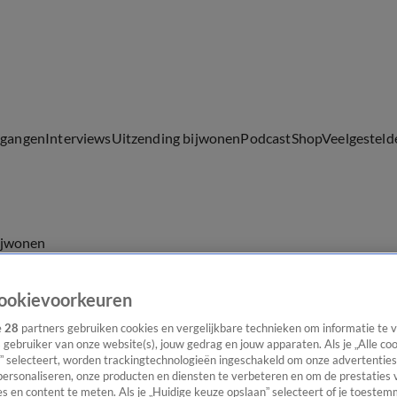
lgangen
Interviews
Uitzending bijwonen
Podcast
Shop
Veelgesteld
ijwonen
ookievoorkeuren
e
28
partners gebruiken cookies en vergelijkbare technieken om informatie te
s gebruiker van onze website(s), jouw gedrag en jouw apparaten. Als je „Alle co
” selecteert, worden trackingtechnologieën ingeschakeld om onze advertenties
personaliseren, onze producten en diensten te verbeteren en om de prestaties 
s en content te meten. Als je „Huidige keuze opslaan” selecteert of je toestemm