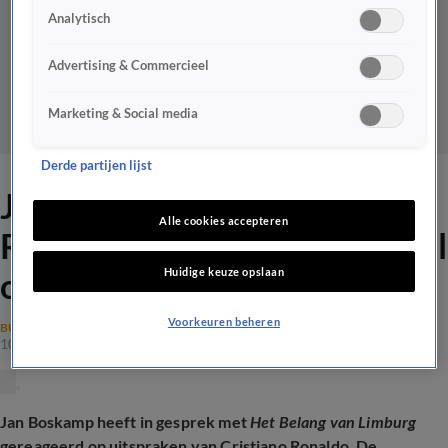
Analytisch
Advertising & Commercieel
Marketing & Social media
Derde partijen lijst
Jan Boskamp over Cristiano
Alle cookies accepteren
Ronaldo: 'Hij is net iets te geil
Huidige keuze opslaan
op zichzelf'
Voorkeuren beheren
BUITENLANDS VOETBAL
10 feb 2025, 12:42
Jan Boskamp heeft in gesprek met
Het Belang van Limburg
gereageerd op uitspraken van Cristiano Ronaldo. D
e