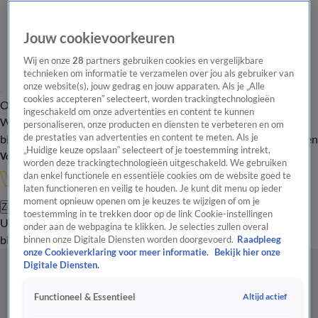
Jouw cookievoorkeuren
Wij en onze
28
partners gebruiken cookies en vergelijkbare
technieken om informatie te verzamelen over jou als gebruiker van
onze website(s), jouw gedrag en jouw apparaten. Als je „Alle
cookies accepteren” selecteert, worden trackingtechnologieën
Overzicht
In de
Onze programma's
Uitzendingen
Onze gezichten
ingeschakeld om onze advertenties en content te kunnen
Wandelgangen
Interviews
Uitzending
personaliseren, onze producten en diensten te verbeteren en om
bijwonen
de prestaties van advertenties en content te meten. Als je
Podcast
Shop
Veelgestelde vragen
Kijkersvraag insturen
„Huidige keuze opslaan” selecteert of je toestemming intrekt,
Volg Vandaag Inside
worden deze trackingtechnologieën uitgeschakeld. We gebruiken
dan enkel functionele en essentiële cookies om de website goed te
laten functioneren en veilig te houden. Je kunt dit menu op ieder
moment opnieuw openen om je keuzes te wijzigen of om je
Zoeken
toestemming in te trekken door op de link Cookie-instellingen
Uitzendingen
Vandaag Inside
De Oranjezomer
Shop
Uitzending
onder aan de webpagina te klikken. Je selecties zullen overal
bijwonen
binnen onze Digitale Diensten worden doorgevoerd.
Raadpleeg
onze Cookieverklaring voor meer informatie.
Bekijk hier onze
Digitale Diensten.
Altijd actief
Functioneel & Essentieel