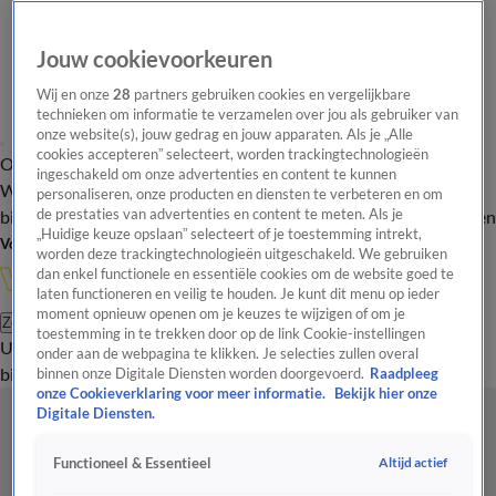
Jouw cookievoorkeuren
Wij en onze
28
partners gebruiken cookies en vergelijkbare
technieken om informatie te verzamelen over jou als gebruiker van
onze website(s), jouw gedrag en jouw apparaten. Als je „Alle
cookies accepteren” selecteert, worden trackingtechnologieën
Overzicht
In de
Onze programma's
Uitzendingen
Onze gezichten
ingeschakeld om onze advertenties en content te kunnen
Wandelgangen
Interviews
Uitzending
personaliseren, onze producten en diensten te verbeteren en om
bijwonen
de prestaties van advertenties en content te meten. Als je
Podcast
Shop
Veelgestelde vragen
Kijkersvraag insturen
„Huidige keuze opslaan” selecteert of je toestemming intrekt,
Volg Vandaag Inside
worden deze trackingtechnologieën uitgeschakeld. We gebruiken
dan enkel functionele en essentiële cookies om de website goed te
laten functioneren en veilig te houden. Je kunt dit menu op ieder
moment opnieuw openen om je keuzes te wijzigen of om je
Zoeken
toestemming in te trekken door op de link Cookie-instellingen
Uitzendingen
Vandaag Inside
De Oranjezomer
Shop
Uitzending
onder aan de webpagina te klikken. Je selecties zullen overal
bijwonen
binnen onze Digitale Diensten worden doorgevoerd.
Raadpleeg
onze Cookieverklaring voor meer informatie.
Bekijk hier onze
Digitale Diensten.
Altijd actief
Functioneel & Essentieel