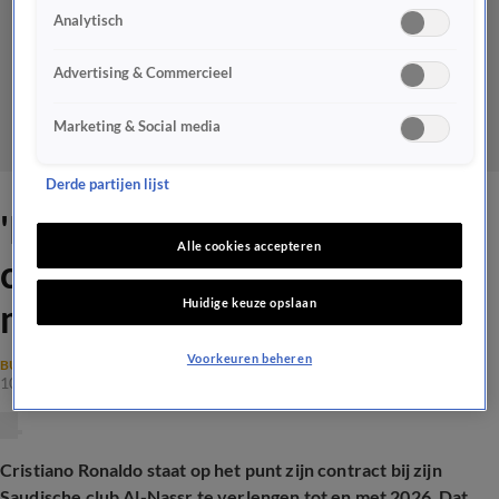
Analytisch
Advertising & Commercieel
Marketing & Social media
Derde partijen lijst
'Ronaldo (40) verlengt
Alle cookies accepteren
contract bij Al-Nassr en wil
Huidige keuze opslaan
met Portugal naar WK 2026'
Voorkeuren beheren
BUITENLANDS VOETBAL
10 feb 2025, 09:49
Cristiano Ronaldo staat op het punt zijn contract bij zijn
Saudische club Al-Nassr te verlengen tot en met 2026. Dat