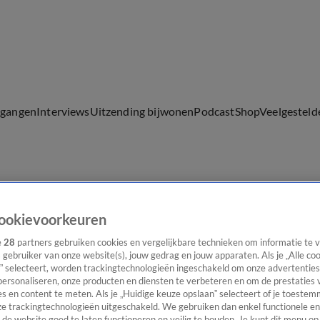
lgangen
Interviews
Uitzending bijwonen
Podcast
Shop
Veelgesteld
ijwonen
ookievoorkeuren
e
28
partners gebruiken cookies en vergelijkbare technieken om informatie te
s gebruiker van onze website(s), jouw gedrag en jouw apparaten. Als je „Alle co
” selecteert, worden trackingtechnologieën ingeschakeld om onze advertenties
personaliseren, onze producten en diensten te verbeteren en om de prestaties 
s en content te meten. Als je „Huidige keuze opslaan” selecteert of je toestemm
e trackingtechnologieën uitgeschakeld. We gebruiken dan enkel functionele en
de website goed te laten functioneren en veilig te houden. Je kunt dit menu op