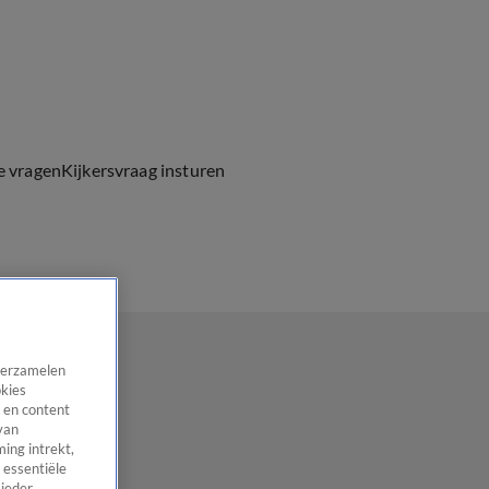
e vragen
Kijkersvraag insturen
 verzamelen
okies
 en content
van
ing intrekt,
 essentiële
 ieder