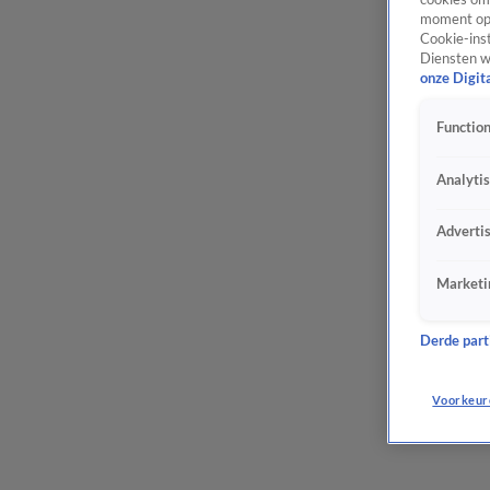
moment opn
Cookie-inst
Diensten w
onze Digit
Function
Analyti
Adverti
Marketi
Derde parti
Voorkeur