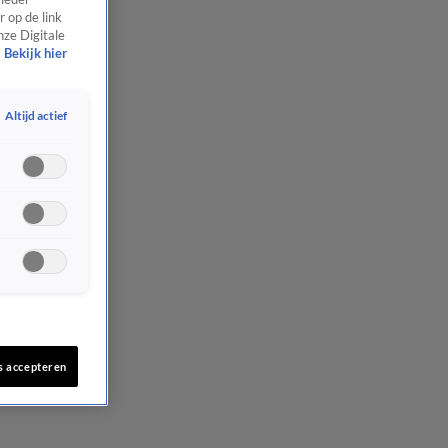
 op de link
nze Digitale
Bekijk hier
Altijd actief
s accepteren