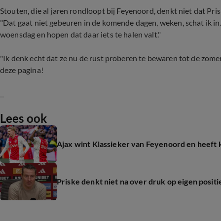
Stouten, die al jaren rondloopt bij Feyenoord, denkt niet dat Pr
"Dat gaat niet gebeuren in de komende dagen, weken, schat ik
woensdag en hopen dat daar iets te halen valt."
"Ik denk echt dat ze nu de rust proberen te bewaren tot de zomer
deze pagina!
Lees ook
Ajax wint Klassieker van Feyenoord en heeft ko
Priske denkt niet na over druk op eigen positi