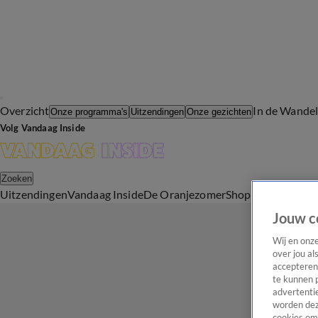
Overzicht
In de Wande
Onze programma's
Uitzendingen
Onze gezichten
Volg Vandaag Inside
Zoeken
Uitzendingen
Vandaag Inside
De Oranjezomer
Shop
Uitzending b
Jouw c
Wij en onz
over jou al
accepteren
te kunnen 
advertentie
worden dez
cookies om 