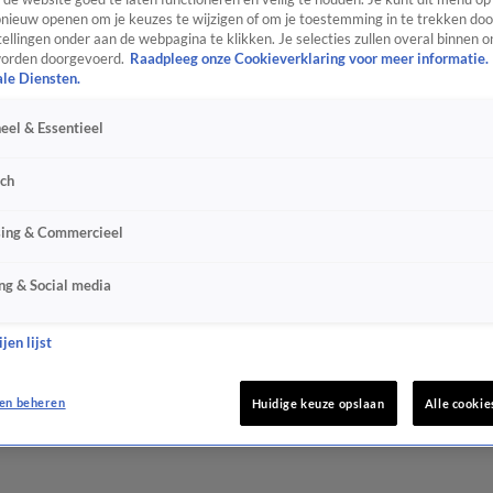
ieuw openen om je keuzes te wijzigen of om je toestemming in te trekken door
ellingen onder aan de webpagina te klikken. Je selecties zullen overal binnen o
orden doorgevoerd.
Raadpleeg onze Cookieverklaring voor meer informatie.
ale Diensten.
eel & Essentieel
sch
sing & Commercieel
ng & Social media
jen lijst
en beheren
Huidige keuze opslaan
Alle cookie