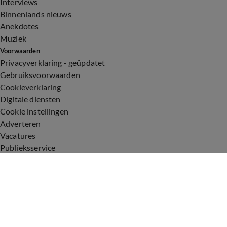
Interviews
Binnenlands nieuws
Anekdotes
Muziek
Voorwaarden
Privacyverklaring - geüpdatet
Gebruiksvoorwaarden
Cookieverklaring
Digitale diensten
Cookie instellingen
Adverteren
Vacatures
Publieksservice
Toegankelijkheid
Uitzendingen
Vandaag Inside
De Oranjezomer
De Oranjezondag
Veronica Inside