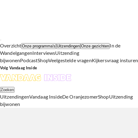
Overzicht
In de
Onze programma's
Uitzendingen
Onze gezichten
Wandelgangen
Interviews
Uitzending
bijwonen
Podcast
Shop
Veelgestelde vragen
Kijkersvraag insturen
Volg Vandaag Inside
Zoeken
Uitzendingen
Vandaag Inside
De Oranjezomer
Shop
Uitzending
bijwonen