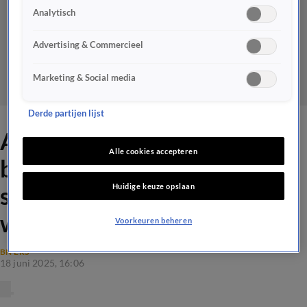
Analytisch
Advertising & Commercieel
Marketing & Social media
Derde partijen lijst
André Hazes heeft lichte
Alle cookies accepteren
beschadiging aan
Huidige keuze opslaan
stembanden en moet aantal
weken verplicht rust nemen
Voorkeuren beheren
BN'ERS
18 juni 2025, 16:06