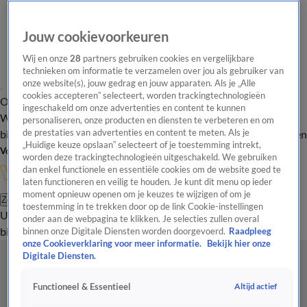
Jouw cookievoorkeuren
Wij en onze
28
partners gebruiken cookies en vergelijkbare
technieken om informatie te verzamelen over jou als gebruiker van
onze website(s), jouw gedrag en jouw apparaten. Als je „Alle
cookies accepteren” selecteert, worden trackingtechnologieën
Overzicht
In de
Onze programma's
Uitzendingen
Onze gezichten
ingeschakeld om onze advertenties en content te kunnen
Wandelgangen
Interviews
Uitzending
personaliseren, onze producten en diensten te verbeteren en om
bijwonen
de prestaties van advertenties en content te meten. Als je
Podcast
Shop
Veelgestelde vragen
Kijkersvraag insturen
„Huidige keuze opslaan” selecteert of je toestemming intrekt,
Volg Vandaag Inside
worden deze trackingtechnologieën uitgeschakeld. We gebruiken
dan enkel functionele en essentiële cookies om de website goed te
laten functioneren en veilig te houden. Je kunt dit menu op ieder
moment opnieuw openen om je keuzes te wijzigen of om je
Zoeken
toestemming in te trekken door op de link Cookie-instellingen
Uitzendingen
Vandaag Inside
De Oranjezomer
Shop
Uitzending
onder aan de webpagina te klikken. Je selecties zullen overal
bijwonen
binnen onze Digitale Diensten worden doorgevoerd.
Raadpleeg
onze Cookieverklaring voor meer informatie.
Bekijk hier onze
Digitale Diensten.
Altijd actief
Functioneel & Essentieel