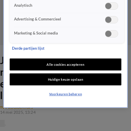
Analytisch
Advertising & Commercieel
Marketing & Social media
Derde partijen lijst
Johan niet te spreken over
Alle cookies accepteren
nieuw tv-programma Hazes
Huidige keuze opslaan
en Hoogkamer: 'Heb nog
liever dat ze zingen'
Voorkeuren beheren
TV-PROGRAMMA'S
14 mei 2025, 13:24