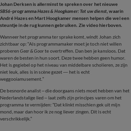
Johan Derksen is allerminst te spreken over het nieuwe
SBS6
-programma
Hazes & Hoogkamer: Tot uw dienst
, waarin
André Hazes en Mart Hoogkamer mensen helpen die wel een
steuntje in de rug kunnen gebruiken. Zie video hierboven.
Wanneer het programma ter sprake komt, windt Johan zich
zichtbaar op: “Als programmamaker moet je toch niet willen
proberen
Geer & Goor
te overtreffen. Dan ben je kansloos. Dat
waren de besten in hun soort. Deze twee hebben geen humor.
Het is gegiebel op het niveau van middelbare scholieren, ze zijn
niet leuk, alles is in scène gezet — het is echt
weggooiamusement.”
De besnorde analist – die doorgaans niets moet hebben van het
Nederlandstalige lied – laat zelfs zijn principes varen om het
programma te vermijden: “Dat klinkt misschien gek uit mijn
mond, maar dan hoor ik ze nog liever zingen. Dit is echt
verschrikkelijk.”