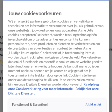
Jouw cookievoorkeuren
Wij en onze
28
partners gebruiken cookies en vergelijkbare
technieken om informatie te verzamelen over jou als gebruiker van
onze website(s), jouw gedrag en jouw apparaten. Als je „Alle
cookies accepteren” selecteert, worden trackingtechnologieën
Overzicht
In de
Onze programma's
Uitzendingen
Onze gezichten
ingeschakeld om onze advertenties en content te kunnen
Wandelgangen
Interviews
Uitzending
personaliseren, onze producten en diensten te verbeteren en om
bijwonen
de prestaties van advertenties en content te meten. Als je
Podcast
Shop
Veelgestelde vragen
Kijkersvraag insturen
„Huidige keuze opslaan” selecteert of je toestemming intrekt,
Volg Vandaag Inside
worden deze trackingtechnologieën uitgeschakeld. We gebruiken
dan enkel functionele en essentiële cookies om de website goed te
laten functioneren en veilig te houden. Je kunt dit menu op ieder
moment opnieuw openen om je keuzes te wijzigen of om je
Zoeken
toestemming in te trekken door op de link Cookie-instellingen
Uitzendingen
Vandaag Inside
De Oranjezomer
Shop
Uitzending
onder aan de webpagina te klikken. Je selecties zullen overal
bijwonen
binnen onze Digitale Diensten worden doorgevoerd.
Raadpleeg
onze Cookieverklaring voor meer informatie.
Bekijk hier onze
Digitale Diensten.
Altijd actief
Functioneel & Essentieel