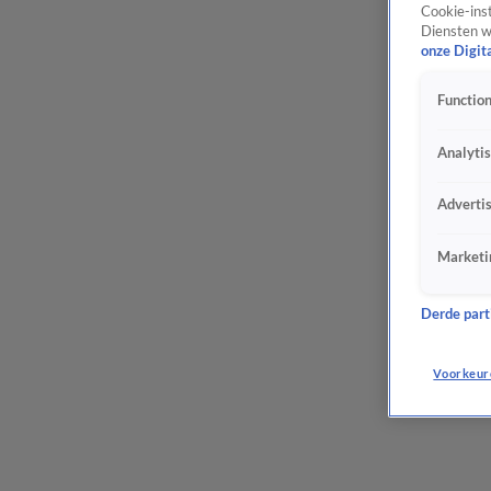
Cookie-inst
Diensten w
onze Digit
Function
Analyti
Adverti
Marketi
Derde parti
Voorkeur