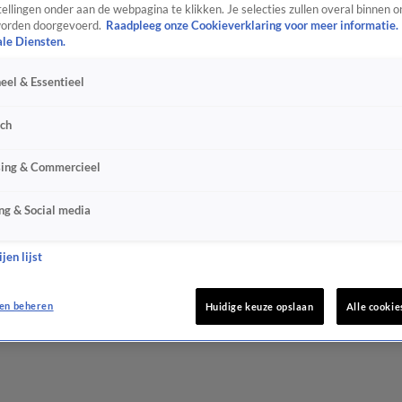
ellingen onder aan de webpagina te klikken. Je selecties zullen overal binnen o
orden doorgevoerd.
Raadpleeg onze Cookieverklaring voor meer informatie.
ale Diensten.
eel & Essentieel
sch
sing & Commercieel
ng & Social media
jen lijst
en beheren
Huidige keuze opslaan
Alle cookie