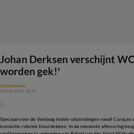
Johan Derksen verschijnt 
worden gek!’
DOORDEKKEN
20 mei 2026, 18:56
Speciaal voor de Vandaag Inside-uitzendingen vanaf Curaçao 
iconische rubriek Doordekken. In de nieuwste aflevering bes
veelbesproken tv-optreden van Rafael van der Vaart bij Studi