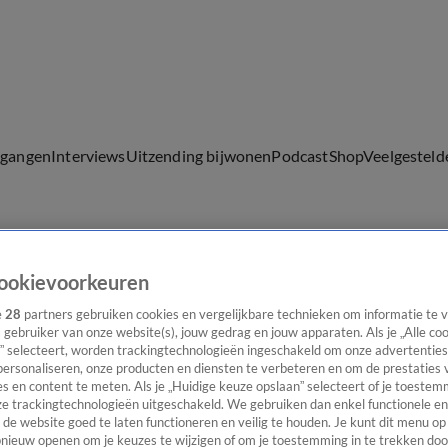
lgangen
Interviews
Uitzending bijwonen
Podcast
Shop
Veelgesteld
ijwonen
ookievoorkeuren
e
28
partners gebruiken cookies en vergelijkbare technieken om informatie te
s gebruiker van onze website(s), jouw gedrag en jouw apparaten. Als je „Alle co
” selecteert, worden trackingtechnologieën ingeschakeld om onze advertenties
personaliseren, onze producten en diensten te verbeteren en om de prestaties 
s en content te meten. Als je „Huidige keuze opslaan” selecteert of je toestemm
e trackingtechnologieën uitgeschakeld. We gebruiken dan enkel functionele en
de website goed te laten functioneren en veilig te houden. Je kunt dit menu op
ieuw openen om je keuzes te wijzigen of om je toestemming in te trekken door