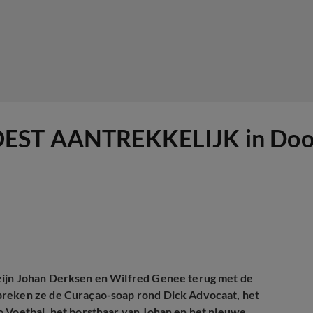
WOEST AANTREKKELIJK in Doo
zijn Johan Derksen en Wilfred Genee terug met de
preken ze de Curaçao-soap rond Dick Advocaat, het
o Voetbal, het borsthaar van Johan en het nieuwe