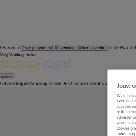
Overzicht
In de Wande
Onze programma's
Uitzendingen
Onze gezichten
Volg Vandaag Inside
Zoeken
Uitzendingen
Vandaag Inside
De Oranjezomer
Shop
Uitzending b
Jouw c
Wij en onz
over jou al
accepteren
te kunnen 
advertentie
worden dez
cookies om 
moment opn