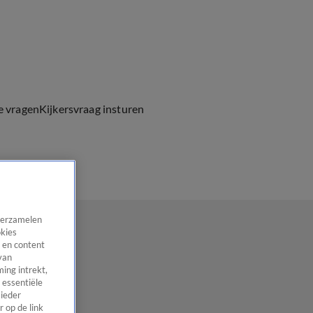
e vragen
Kijkersvraag insturen
 verzamelen
okies
 en content
van
ing intrekt,
 essentiële
 ieder
 op de link