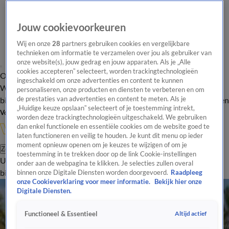
Jouw cookievoorkeuren
Wij en onze
28
partners gebruiken cookies en vergelijkbare
technieken om informatie te verzamelen over jou als gebruiker van
onze website(s), jouw gedrag en jouw apparaten. Als je „Alle
cookies accepteren” selecteert, worden trackingtechnologieën
Overzicht
In de
Onze programma's
Uitzendingen
Onze gezichten
ingeschakeld om onze advertenties en content te kunnen
Wandelgangen
Interviews
Uitzending
personaliseren, onze producten en diensten te verbeteren en om
bijwonen
de prestaties van advertenties en content te meten. Als je
Podcast
Shop
Veelgestelde vragen
Kijkersvraag insturen
„Huidige keuze opslaan” selecteert of je toestemming intrekt,
Volg Vandaag Inside
worden deze trackingtechnologieën uitgeschakeld. We gebruiken
dan enkel functionele en essentiële cookies om de website goed te
laten functioneren en veilig te houden. Je kunt dit menu op ieder
moment opnieuw openen om je keuzes te wijzigen of om je
Zoeken
toestemming in te trekken door op de link Cookie-instellingen
Uitzendingen
Vandaag Inside
De Oranjezomer
Shop
Uitzending
onder aan de webpagina te klikken. Je selecties zullen overal
bijwonen
binnen onze Digitale Diensten worden doorgevoerd.
Raadpleeg
onze Cookieverklaring voor meer informatie.
Bekijk hier onze
Doordekken
Digitale Diensten.
Gaan Johan Derksen en Wilfred Genee in Nederland door met Doordekken?
28 mei, 17:17
Altijd actief
Functioneel & Essentieel
Johan Derksen showt tattoo van zijn vrouw in nieuwste aflevering van Doordekken