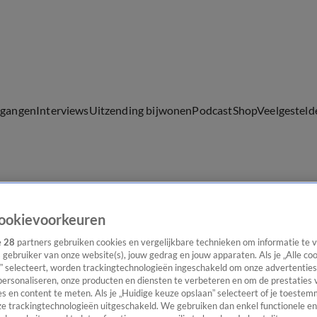
lgangen
Interviews
Uitzending bijwonen
Podcast
Shop
Veelgesteld
ijwonen
ookievoorkeuren
e
28
partners gebruiken cookies en vergelijkbare technieken om informatie te
s gebruiker van onze website(s), jouw gedrag en jouw apparaten. Als je „Alle co
” selecteert, worden trackingtechnologieën ingeschakeld om onze advertenties
personaliseren, onze producten en diensten te verbeteren en om de prestaties 
s en content te meten. Als je „Huidige keuze opslaan” selecteert of je toestemm
e trackingtechnologieën uitgeschakeld. We gebruiken dan enkel functionele en