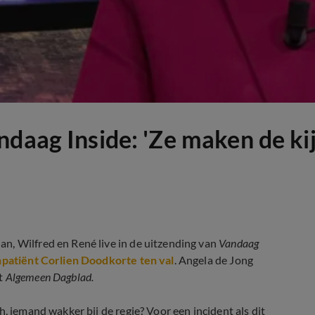
ndaag Inside: 'Ze maken de ki
n, Wilfred en René live in de uitzending van
Vandaag
patiënt Corlien Doodkorte ten val
. Angela de Jong
et
Algemeen Dagblad.
h, iemand wakker bij de regie? Voor een incident als dit