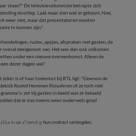
laar staan?" De televisiecolumniste betrapte zich
itzending doorliep. Laat maar zien wat er gebeurt. Nee,
ook weer niet, maar dat presentatoren moeten
aire tv kunnen zijn."
handelingen, ruzies, appjes, afspraken met gasten, de
ker overal deelgenoot van. Het was dan ook volkomen
 zetten onder een nieuwe overeenkomst. Alleen de
een dezer dagen wel."
t zeker is of haar toekomst bij RTL ligt: "Gewoon de
ekick Roelof Hemmen filosoferen of ze toch niet
gramma’s: zet bij gasten in beeld wat ze betaald
 Wedden dat er dan ineens weer ouderwets goed
ontract bij Talpa
 live in de uitzending hun contract verlengden.