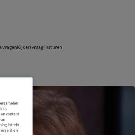
e vragen
Kijkersvraag insturen
 verzamelen
okies
 en content
van
ing intrekt,
 essentiële