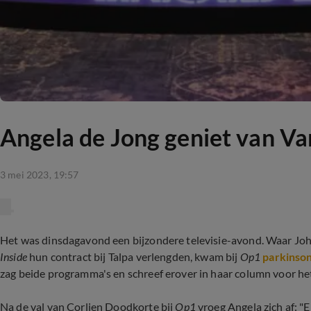
Angela de Jong geniet van Va
3 mei 2023, 19:57
Het was dinsdagavond een bijzondere televisie-avond. Waar Joha
Inside
hun contract bij Talpa verlengden, kwam bij
Op1
parkinson
zag beide programma's en schreef erover in haar column voor h
Na de val van Corlien Doodkorte bij
Op1
vroeg Angela zich af: "E