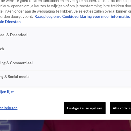
de website goed te laten functioneren en veilig te houden. Je kunt dit menu op
ieuw openen om je keuzes te wijzigen of om je toestemming in te trekken door
ellingen onder aan de webpagina te klikken. Je selecties zullen overal binnen o
orden doorgevoerd.
Raadpleeg onze Cookieverklaring voor meer informatie.
ale Diensten.
eel & Essentieel
sch
sing & Commercieel
ng & Social media
jen lijst
en beheren
Huidige keuze opslaan
Alle cookie