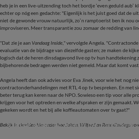
heb je in een live-uitzending toch het bordje ‘even geduld aub’ k
echter op nóg een gedachte: "Eigenlijk is het juist goed dat de u
niet de gewonde vrouw natuurlijk, zo’n ramptoerist ben ik nou 
improviseren. Meer transparantie zou zomaar de redding van line
"Dat zie je aan
Vandaag Inside,
" vervolgde Angela. "Contractonder
evaluatie van de bijdrage van diezelfde gasten; ze maken de kij
logisch dat de heren dinsdagavond live op tv hun handtekening
bijbehorende bedragen werden niet gemeld. Maar dat komt vast 
Angela heeft dan ook advies voor Eva Jinek, voor wie het nog nie
contractonderhandelingen met RTL 4 op tv bespreken. En met sid
beter terug kan keren naar de NPO. Sowieso een tip voor alle pro
krijgen voor het optreden en welke afspraken er zijn gemaakt.
gekeken wordt en het bij alle koffieautomaten over tv gaat?"
Vandaag Inside-trio verlengt live in uitzending c
Bekijk in de video hieronder hoe Johan, Wilfred en René dinsdagavond