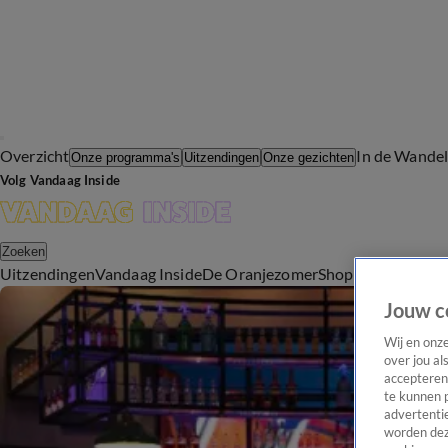
Overzicht
In de Wande
Onze programma's
Uitzendingen
Onze gezichten
Volg Vandaag Inside
Zoeken
Uitzendingen
Vandaag Inside
De Oranjezomer
Shop
Uitzending b
Jouw c
Wij en onz
over jou al
accepteren
te kunnen 
advertentie
worden dez