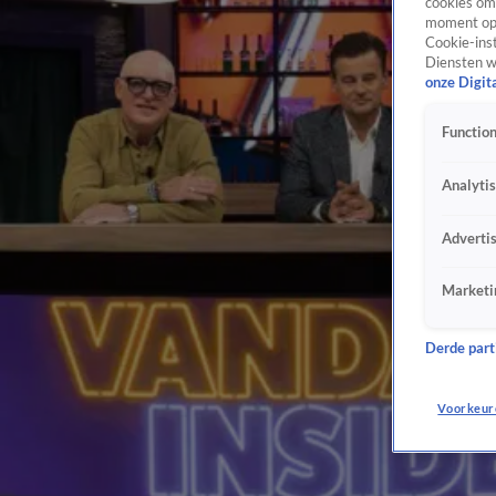
cookies om 
moment opn
Cookie-inst
Diensten w
onze Digit
Function
Analyti
Adverti
Marketi
Derde parti
Voorkeur