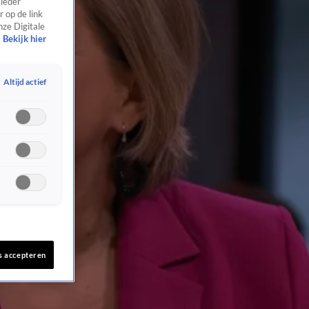
 ieder
 op de link
nze Digitale
Bekijk hier
Altijd actief
s accepteren