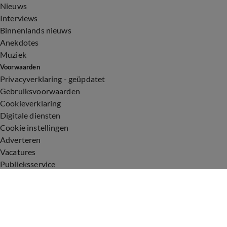
Nieuws
Interviews
Binnenlands nieuws
Anekdotes
Muziek
Voorwaarden
Privacyverklaring - geüpdatet
Gebruiksvoorwaarden
Cookieverklaring
Digitale diensten
Cookie instellingen
Adverteren
Vacatures
Publieksservice
Toegankelijkheid
Uitzendingen
Vandaag Inside
De Oranjezomer
De Oranjezondag