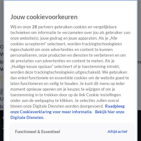
Jouw cookievoorkeuren
Wij en onze
28
partners gebruiken cookies en vergelijkbare
technieken om informatie te verzamelen over jou als gebruiker van
onze website(s), jouw gedrag en jouw apparaten. Als je „Alle
cookies accepteren” selecteert, worden trackingtechnologieën
Overzicht
In de
Onze programma's
Uitzendingen
Onze gezichten
ingeschakeld om onze advertenties en content te kunnen
Wandelgangen
Interviews
Uitzending
personaliseren, onze producten en diensten te verbeteren en om
bijwonen
de prestaties van advertenties en content te meten. Als je
Podcast
Shop
Veelgestelde vragen
Kijkersvraag insturen
„Huidige keuze opslaan” selecteert of je toestemming intrekt,
Volg Vandaag Inside
worden deze trackingtechnologieën uitgeschakeld. We gebruiken
dan enkel functionele en essentiële cookies om de website goed te
laten functioneren en veilig te houden. Je kunt dit menu op ieder
moment opnieuw openen om je keuzes te wijzigen of om je
Zoeken
toestemming in te trekken door op de link Cookie-instellingen
Uitzendingen
Vandaag Inside
De Oranjezomer
Shop
Uitzending
onder aan de webpagina te klikken. Je selecties zullen overal
bijwonen
binnen onze Digitale Diensten worden doorgevoerd.
Raadpleeg
onze Cookieverklaring voor meer informatie.
Bekijk hier onze
Wim over Louis van Gaal: 'Daar gaan wij nog
Digitale Diensten.
zoveel plezier aan beleven!'
Altijd actief
Functioneel & Essentieel
21 mrt 2022, 23:20