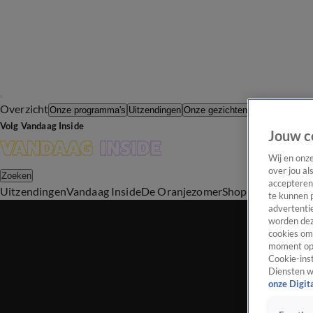
Overzicht
In de Wande
Onze programma's
Uitzendingen
Onze gezichten
Volg Vandaag Inside
Jouw c
Wij en onz
over jou al
Zoeken
accepteren
Uitzendingen
Vandaag Inside
De Oranjezomer
Shop
Uitzending b
te kunnen 
advertentie
worden dez
cookies om 
moment opn
Cookie-inst
Diensten w
onze Digit