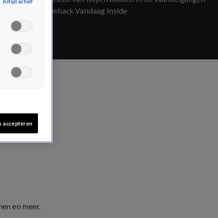
Altijd actief
terug op comeback Vandaag Inside
s accepteren
men en meer.