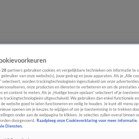
lgangen
Interviews
Uitzending bijwonen
Podcast
Shop
Veelgesteld
ookievoorkeuren
e
28
partners gebruiken cookies en vergelijkbare technieken om informatie te
s gebruiker van onze website(s), jouw gedrag en jouw apparaten. Als je „Alle co
” selecteert, worden trackingtechnologieën ingeschakeld om onze advertenties
ijwonen
personaliseren, onze producten en diensten te verbeteren en om de prestaties 
s en content te meten. Als je „Huidige keuze opslaan” selecteert of je toestemm
e trackingtechnologieën uitgeschakeld. We gebruiken dan enkel functionele en
de website goed te laten functioneren en veilig te houden. Je kunt dit menu op
ieuw openen om je keuzes te wijzigen of om je toestemming in te trekken door
ellingen onder aan de webpagina te klikken. Je selecties zullen overal binnen o
orden doorgevoerd.
Raadpleeg onze Cookieverklaring voor meer informatie.
ale Diensten.