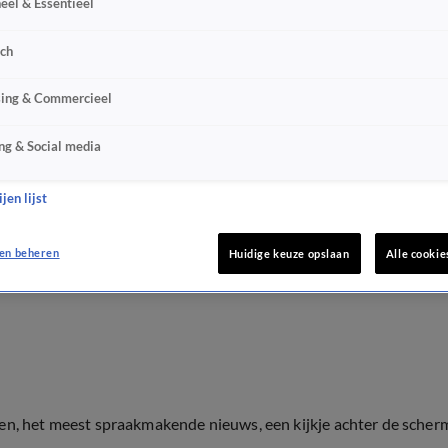
eel & Essentieel
sch
sing & Commercieel
ng & Social media
jen lijst
en beheren
Huidige keuze opslaan
Alle cookie
ten, het meest spraakmakende nieuws, een kijkje achter de scher