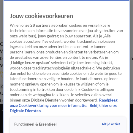
Jouw cookievoorkeuren
Wij en onze
28
partners gebruiken cookies en vergelijkbare
technieken om informatie te verzamelen over jou als gebruiker van
onze website(s), jouw gedrag en jouw apparaten. Als je „Alle
cookies accepteren” selecteert, worden trackingtechnologieën
Overzicht
In de
Onze programma's
Uitzendingen
Onze gezichten
ingeschakeld om onze advertenties en content te kunnen
Wandelgangen
Interviews
Uitzending
personaliseren, onze producten en diensten te verbeteren en om
bijwonen
de prestaties van advertenties en content te meten. Als je
Podcast
Shop
Veelgestelde vragen
Kijkersvraag insturen
„Huidige keuze opslaan” selecteert of je toestemming intrekt,
Volg Vandaag Inside
worden deze trackingtechnologieën uitgeschakeld. We gebruiken
dan enkel functionele en essentiële cookies om de website goed te
laten functioneren en veilig te houden. Je kunt dit menu op ieder
moment opnieuw openen om je keuzes te wijzigen of om je
Zoeken
toestemming in te trekken door op de link Cookie-instellingen
Uitzendingen
Vandaag Inside
De Oranjezomer
Shop
Uitzending
onder aan de webpagina te klikken. Je selecties zullen overal
bijwonen
binnen onze Digitale Diensten worden doorgevoerd.
Raadpleeg
onze Cookieverklaring voor meer informatie.
Bekijk hier onze
Wesley heeft gesprek met Edwin van der Sar:
Digitale Diensten.
'Dat gaat heel gezellig worden'
Altijd actief
Functioneel & Essentieel
13 feb 2023, 21:10