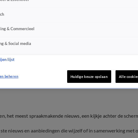
sch
sing & Commercieel
ng & Social media
jen lijst
en beheren
Huidige keuze opslaan
Alle cookie
ten, het meest spraakmakende nieuws, een kijkje achter de scher
tste nieuws en aanbiedingen die wijzelf of in samenwerking met 