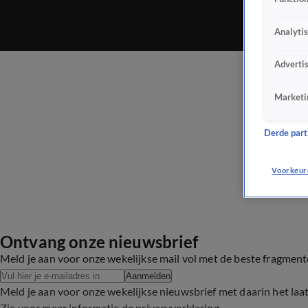
Analyti
Adverti
Marketi
Derde parti
Voorkeur
Ontvang onze nieuwsbrief
Meld je aan voor onze wekelijkse mail vol met de beste fragmen
Aanmelden
Meld je aan voor onze wekelijkse nieuwsbrief met daarin het laa
Zie voor meer informatie de
privacyverklaring
.