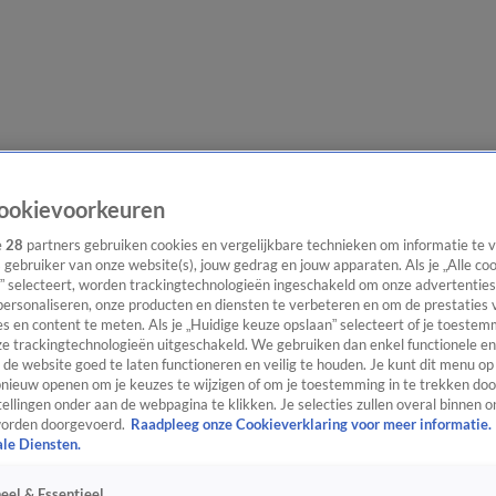
lgangen
Interviews
Uitzending bijwonen
Podcast
Shop
Veelgesteld
ookievoorkeuren
e
28
partners gebruiken cookies en vergelijkbare technieken om informatie te
s gebruiker van onze website(s), jouw gedrag en jouw apparaten. Als je „Alle co
” selecteert, worden trackingtechnologieën ingeschakeld om onze advertenties
ijwonen
personaliseren, onze producten en diensten te verbeteren en om de prestaties 
s en content te meten. Als je „Huidige keuze opslaan” selecteert of je toestemm
e trackingtechnologieën uitgeschakeld. We gebruiken dan enkel functionele en
de website goed te laten functioneren en veilig te houden. Je kunt dit menu op
ieuw openen om je keuzes te wijzigen of om je toestemming in te trekken door
ellingen onder aan de webpagina te klikken. Je selecties zullen overal binnen o
orden doorgevoerd.
Raadpleeg onze Cookieverklaring voor meer informatie.
ale Diensten.
eel & Essentieel