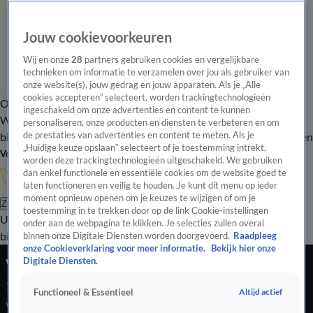
Jouw cookievoorkeuren
Wij en onze
28
partners gebruiken cookies en vergelijkbare
technieken om informatie te verzamelen over jou als gebruiker van
onze website(s), jouw gedrag en jouw apparaten. Als je „Alle
cookies accepteren” selecteert, worden trackingtechnologieën
Overzicht
In de
Onze programma's
Uitzendingen
Onze gezichten
ingeschakeld om onze advertenties en content te kunnen
Wandelgangen
Interviews
Uitzending
personaliseren, onze producten en diensten te verbeteren en om
bijwonen
de prestaties van advertenties en content te meten. Als je
Podcast
Shop
Veelgestelde vragen
Kijkersvraag insturen
„Huidige keuze opslaan” selecteert of je toestemming intrekt,
Volg Vandaag Inside
worden deze trackingtechnologieën uitgeschakeld. We gebruiken
dan enkel functionele en essentiële cookies om de website goed te
laten functioneren en veilig te houden. Je kunt dit menu op ieder
moment opnieuw openen om je keuzes te wijzigen of om je
Zoeken
toestemming in te trekken door op de link Cookie-instellingen
Uitzendingen
Vandaag Inside
De Oranjezomer
Shop
Uitzending
onder aan de webpagina te klikken. Je selecties zullen overal
bijwonen
binnen onze Digitale Diensten worden doorgevoerd.
Raadpleeg
onze Cookieverklaring voor meer informatie.
Bekijk hier onze
VIDEOGOAL: AZ - Bodo/Glimt 2-2 (Sampsted)
Digitale Diensten.
17 mrt 2022, 23:31
Altijd actief
Functioneel & Essentieel
VIDEOGOAL: AZ - Bodo/Glimt 2-2 (Sampsted)