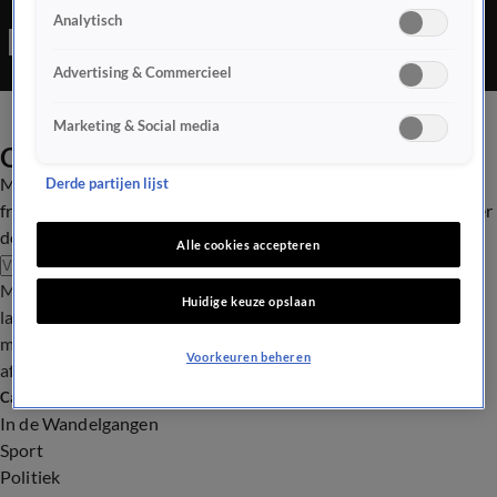
Analytisch
Advertising & Commercieel
Marketing & Social media
Ontvang onze nieuwsbrief
Meld je aan voor onze wekelijkse mail vol met de beste
Derde partijen lijst
fragmenten, het meest spraakmakende nieuws, een kijkje achter
de schermen en meer.
Alle cookies accepteren
Aanmelden
Meld je aan voor onze wekelijkse nieuwsbrief met daarin het
Huidige keuze opslaan
laatste nieuws en aanbiedingen die wijzelf of in samenwerking
met onze partners organiseren. Je kunt je op ieder moment
Voorkeuren beheren
afmelden. Zie voor meer informatie de
privacyverklaring
.
Categorieën
In de Wandelgangen
Sport
Politiek