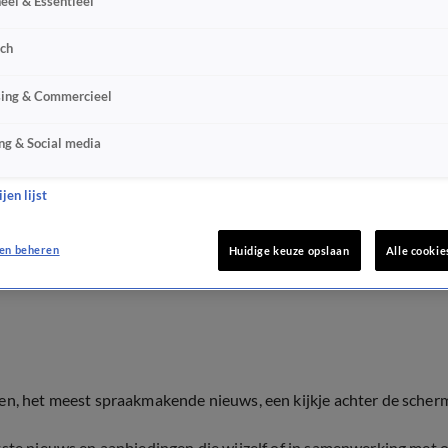
eel & Essentieel
sch
sing & Commercieel
ng & Social media
jen lijst
en beheren
Huidige keuze opslaan
Alle cookie
ten, het meest spraakmakende nieuws, een kijkje achter de scher
tste nieuws en aanbiedingen die wijzelf of in samenwerking met 