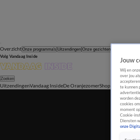
Overzicht
In de Wande
Onze programma's
Uitzendingen
Onze gezichten
Volg Vandaag Inside
Jouw c
Wij en onz
over jou al
Zoeken
accepteren
Uitzendingen
Vandaag Inside
De Oranjezomer
Shop
Uitzending b
te kunnen 
advertentie
worden dez
cookies om 
moment opn
Cookie-inst
Diensten w
onze Digit