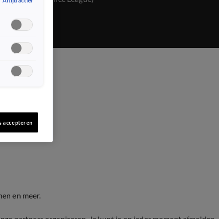
Altijd actief
s accepteren
men en meer.
onze partners organiseren. Je kunt je op ieder moment afmelden.