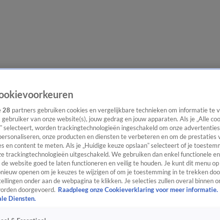
lgangen
Interviews
Uitzending bijwonen
Podcast
Shop
Veelgesteld
ookievoorkeuren
e
28
partners gebruiken cookies en vergelijkbare technieken om informatie te
s gebruiker van onze website(s), jouw gedrag en jouw apparaten. Als je „Alle co
” selecteert, worden trackingtechnologieën ingeschakeld om onze advertenties
ijwonen
personaliseren, onze producten en diensten te verbeteren en om de prestaties 
s en content te meten. Als je „Huidige keuze opslaan” selecteert of je toestemm
e trackingtechnologieën uitgeschakeld. We gebruiken dan enkel functionele en
de website goed te laten functioneren en veilig te houden. Je kunt dit menu op
ieuw openen om je keuzes te wijzigen of om je toestemming in te trekken door
ellingen onder aan de webpagina te klikken. Je selecties zullen overal binnen o
orden doorgevoerd.
Raadpleeg onze Cookieverklaring voor meer informatie.
ale Diensten.