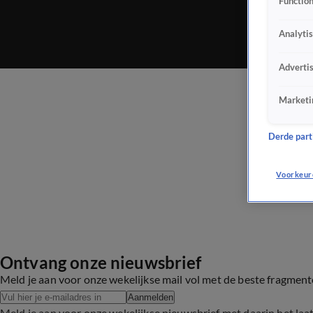
Function
Analyti
Adverti
Marketi
Derde parti
Voorkeur
Ontvang onze nieuwsbrief
Meld je aan voor onze wekelijkse mail vol met de beste fragmen
Aanmelden
Meld je aan voor onze wekelijkse nieuwsbrief met daarin het laa