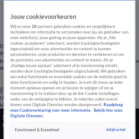
Jouw cookievoorkeuren
Wij en onze
28
partners gebruiken cookies en vergelijkbare
technieken om informatie te verzamelen over jou als gebruiker van
onze website(s), jouw gedrag en jouw apparaten. Als je „Alle
cookies accepteren” selecteert, worden trackingtechnologieën
Overzicht
In de
Onze programma's
Uitzendingen
Onze gezichten
ingeschakeld om onze advertenties en content te kunnen
Wandelgangen
Interviews
Uitzending
personaliseren, onze producten en diensten te verbeteren en om
bijwonen
de prestaties van advertenties en content te meten. Als je
Podcast
Shop
Veelgestelde vragen
Kijkersvraag insturen
„Huidige keuze opslaan” selecteert of je toestemming intrekt,
Volg Vandaag Inside
worden deze trackingtechnologieën uitgeschakeld. We gebruiken
dan enkel functionele en essentiële cookies om de website goed te
laten functioneren en veilig te houden. Je kunt dit menu op ieder
moment opnieuw openen om je keuzes te wijzigen of om je
Zoeken
toestemming in te trekken door op de link Cookie-instellingen
Uitzendingen
Vandaag Inside
De Oranjezomer
Shop
Uitzending
onder aan de webpagina te klikken. Je selecties zullen overal
bijwonen
binnen onze Digitale Diensten worden doorgevoerd.
Raadpleeg
onze Cookieverklaring voor meer informatie.
Bekijk hier onze
SAMENVATTING: Leicester City - AS Roma
Digitale Diensten.
(Halve Finale Conference League)
Altijd actief
Functioneel & Essentieel
29 apr 2022, 00:15