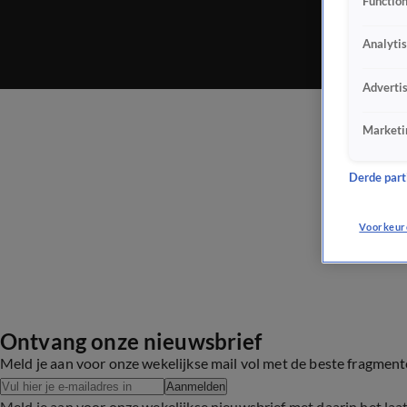
Function
Analyti
Adverti
Marketi
Derde parti
Voorkeur
Ontvang onze nieuwsbrief
Meld je aan voor onze wekelijkse mail vol met de beste fragmen
Aanmelden
Meld je aan voor onze wekelijkse nieuwsbrief met daarin het laa