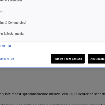
eel & Essentieel
sch
sing & Commercieel
ng & Social media
jen lijst
en beheren
Huidige keuze opslaan
Alle cookie
ten, het meest spraakmakende nieuws, een kijkje achter de scher
tste nieuws en aanbiedingen die wijzelf of in samenwerking met 