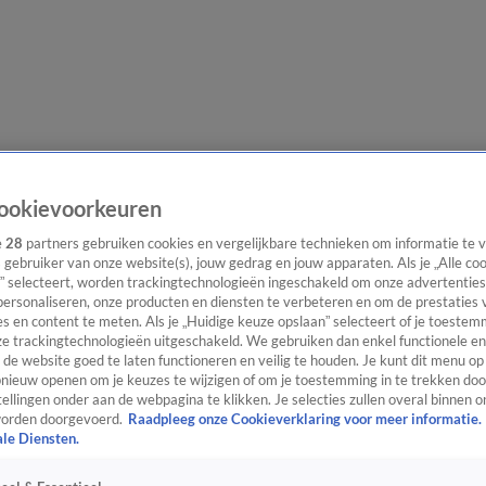
lgangen
Interviews
Uitzending bijwonen
Podcast
Shop
Veelgesteld
ookievoorkeuren
e
28
partners gebruiken cookies en vergelijkbare technieken om informatie te
s gebruiker van onze website(s), jouw gedrag en jouw apparaten. Als je „Alle co
” selecteert, worden trackingtechnologieën ingeschakeld om onze advertenties
ijwonen
personaliseren, onze producten en diensten te verbeteren en om de prestaties 
s en content te meten. Als je „Huidige keuze opslaan” selecteert of je toestemm
e trackingtechnologieën uitgeschakeld. We gebruiken dan enkel functionele en
de website goed te laten functioneren en veilig te houden. Je kunt dit menu op
ieuw openen om je keuzes te wijzigen of om je toestemming in te trekken door
ellingen onder aan de webpagina te klikken. Je selecties zullen overal binnen o
orden doorgevoerd.
Raadpleeg onze Cookieverklaring voor meer informatie.
ale Diensten.