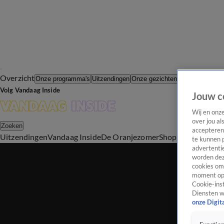
Overzicht
In de Wande
Onze programma's
Uitzendingen
Onze gezichten
Volg Vandaag Inside
Jouw c
Wij en onz
over jou al
Zoeken
accepteren
Uitzendingen
Vandaag Inside
De Oranjezomer
Shop
Uitzending b
te kunnen 
advertentie
worden dez
cookies om 
moment opn
Cookie-inst
Diensten w
onze Digit