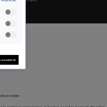
Altijd actief
s accepteren
men en meer.
onze partners organiseren. Je kunt je op ieder moment afmelden.