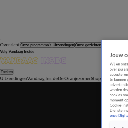
Overzicht
In de Wande
Onze programma's
Uitzendingen
Onze gezichten
Volg Vandaag Inside
Jouw c
Wij en onz
over jou al
Zoeken
accepteren
Uitzendingen
Vandaag Inside
De Oranjezomer
Shop
Uitzending b
te kunnen 
advertentie
worden dez
cookies om 
moment opn
Cookie-inst
Diensten w
onze Digit