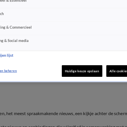
eel & Essentieel
sch
sing & Commercieel
ng & Social media
jen lijst
en beheren
Huidige keuze opslaan
Alle cookie
ten, het meest spraakmakende nieuws, een kijkje achter de scher
tste nieuws en aanbiedingen die wijzelf of in samenwerking met 