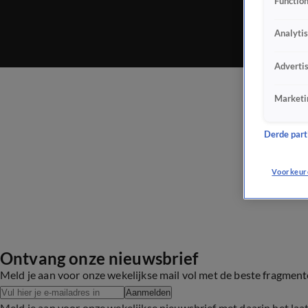
Function
Analyti
Adverti
Marketi
Derde parti
Voorkeur
Ontvang onze nieuwsbrief
Meld je aan voor onze wekelijkse mail vol met de beste fragmen
Aanmelden
Meld je aan voor onze wekelijkse nieuwsbrief met daarin het laa