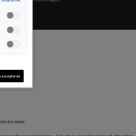
Altijd actief
s accepteren
men en meer.
onze partners organiseren. Je kunt je op ieder moment afmelden.