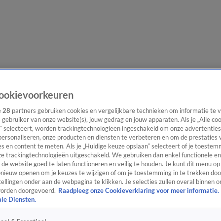
lgangen
Interviews
Uitzending bijwonen
Podcast
Shop
Veelgesteld
ookievoorkeuren
e
28
partners gebruiken cookies en vergelijkbare technieken om informatie te
s gebruiker van onze website(s), jouw gedrag en jouw apparaten. Als je „Alle co
” selecteert, worden trackingtechnologieën ingeschakeld om onze advertenties
ijwonen
personaliseren, onze producten en diensten te verbeteren en om de prestaties 
s en content te meten. Als je „Huidige keuze opslaan” selecteert of je toestemm
e trackingtechnologieën uitgeschakeld. We gebruiken dan enkel functionele en
de website goed te laten functioneren en veilig te houden. Je kunt dit menu op
ieuw openen om je keuzes te wijzigen of om je toestemming in te trekken door
ellingen onder aan de webpagina te klikken. Je selecties zullen overal binnen o
orden doorgevoerd.
Raadpleeg onze Cookieverklaring voor meer informatie.
ale Diensten.