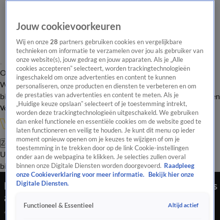
Jouw cookievoorkeuren
Wij en onze
28
partners gebruiken cookies en vergelijkbare
technieken om informatie te verzamelen over jou als gebruiker van
onze website(s), jouw gedrag en jouw apparaten. Als je „Alle
cookies accepteren” selecteert, worden trackingtechnologieën
Overzicht
In de
Onze programma's
Uitzendingen
Onze gezichten
ingeschakeld om onze advertenties en content te kunnen
Wandelgangen
Interviews
Uitzending
personaliseren, onze producten en diensten te verbeteren en om
bijwonen
de prestaties van advertenties en content te meten. Als je
Podcast
Shop
Veelgestelde vragen
Kijkersvraag insturen
„Huidige keuze opslaan” selecteert of je toestemming intrekt,
Volg Vandaag Inside
worden deze trackingtechnologieën uitgeschakeld. We gebruiken
dan enkel functionele en essentiële cookies om de website goed te
laten functioneren en veilig te houden. Je kunt dit menu op ieder
moment opnieuw openen om je keuzes te wijzigen of om je
Zoeken
toestemming in te trekken door op de link Cookie-instellingen
Uitzendingen
Vandaag Inside
De Oranjezomer
Shop
Uitzending
onder aan de webpagina te klikken. Je selecties zullen overal
bijwonen
binnen onze Digitale Diensten worden doorgevoerd.
Raadpleeg
onze Cookieverklaring voor meer informatie.
Bekijk hier onze
Ronald Koeman: 'De kans op bondscoachschap is
Digitale Diensten.
aanwezig!'
Altijd actief
Functioneel & Essentieel
4 mrt 2022, 20:38