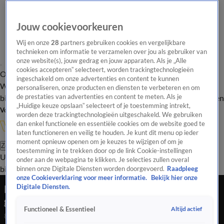
Jouw cookievoorkeuren
Wij en onze
28
partners gebruiken cookies en vergelijkbare
technieken om informatie te verzamelen over jou als gebruiker van
onze website(s), jouw gedrag en jouw apparaten. Als je „Alle
cookies accepteren” selecteert, worden trackingtechnologieën
Overzicht
In de
Onze programma's
Uitzendingen
Onze gezichten
ingeschakeld om onze advertenties en content te kunnen
Wandelgangen
Interviews
Uitzending
personaliseren, onze producten en diensten te verbeteren en om
bijwonen
de prestaties van advertenties en content te meten. Als je
Podcast
Shop
Veelgestelde vragen
Kijkersvraag insturen
„Huidige keuze opslaan” selecteert of je toestemming intrekt,
Volg Vandaag Inside
worden deze trackingtechnologieën uitgeschakeld. We gebruiken
dan enkel functionele en essentiële cookies om de website goed te
laten functioneren en veilig te houden. Je kunt dit menu op ieder
moment opnieuw openen om je keuzes te wijzigen of om je
Zoeken
toestemming in te trekken door op de link Cookie-instellingen
Uitzendingen
Vandaag Inside
De Oranjezomer
Shop
Uitzending
onder aan de webpagina te klikken. Je selecties zullen overal
bijwonen
binnen onze Digitale Diensten worden doorgevoerd.
Raadpleeg
onze Cookieverklaring voor meer informatie.
Bekijk hier onze
Roger Schmidt wil niet reageren op Benfica-
Digitale Diensten.
geruchten
Altijd actief
Functioneel & Essentieel
8 apr 2022, 00:00