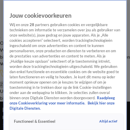
Jouw cookievoorkeuren
Wij en onze
28
partners gebruiken cookies en vergelijkbare
technieken om informatie te verzamelen over jou als gebruiker van
onze website(s), jouw gedrag en jouw apparaten. Als je „Alle
cookies accepteren” selecteert, worden trackingtechnologieën
Overzicht
In de
Onze programma's
Uitzendingen
Onze gezichten
ingeschakeld om onze advertenties en content te kunnen
Wandelgangen
Interviews
Uitzending
personaliseren, onze producten en diensten te verbeteren en om
bijwonen
de prestaties van advertenties en content te meten. Als je
Podcast
Shop
Veelgestelde vragen
Kijkersvraag insturen
„Huidige keuze opslaan” selecteert of je toestemming intrekt,
Volg Vandaag Inside
worden deze trackingtechnologieën uitgeschakeld. We gebruiken
dan enkel functionele en essentiële cookies om de website goed te
laten functioneren en veilig te houden. Je kunt dit menu op ieder
moment opnieuw openen om je keuzes te wijzigen of om je
Zoeken
toestemming in te trekken door op de link Cookie-instellingen
Uitzendingen
Vandaag Inside
De Oranjezomer
Shop
Uitzending
onder aan de webpagina te klikken. Je selecties zullen overal
bijwonen
binnen onze Digitale Diensten worden doorgevoerd.
Raadpleeg
onze Cookieverklaring voor meer informatie.
Bekijk hier onze
René z'n elleboog schoot uit de kom na te hard
Digitale Diensten.
masturberen; Roos gaat stuk
Altijd actief
Functioneel & Essentieel
14 apr 2022, 22:36