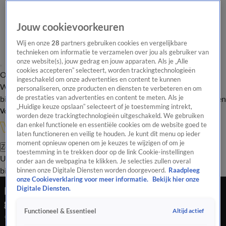
Jouw cookievoorkeuren
Wij en onze
28
partners gebruiken cookies en vergelijkbare
technieken om informatie te verzamelen over jou als gebruiker van
onze website(s), jouw gedrag en jouw apparaten. Als je „Alle
cookies accepteren” selecteert, worden trackingtechnologieën
Overzicht
In de
Onze programma's
Uitzendingen
Onze gezichten
ingeschakeld om onze advertenties en content te kunnen
Wandelgangen
Interviews
Uitzending
personaliseren, onze producten en diensten te verbeteren en om
bijwonen
de prestaties van advertenties en content te meten. Als je
Podcast
Shop
Veelgestelde vragen
Kijkersvraag insturen
„Huidige keuze opslaan” selecteert of je toestemming intrekt,
Volg Vandaag Inside
worden deze trackingtechnologieën uitgeschakeld. We gebruiken
dan enkel functionele en essentiële cookies om de website goed te
laten functioneren en veilig te houden. Je kunt dit menu op ieder
moment opnieuw openen om je keuzes te wijzigen of om je
Zoeken
toestemming in te trekken door op de link Cookie-instellingen
Uitzendingen
Vandaag Inside
De Oranjezomer
Shop
Uitzending
onder aan de webpagina te klikken. Je selecties zullen overal
bijwonen
binnen onze Digitale Diensten worden doorgevoerd.
Raadpleeg
onze Cookieverklaring voor meer informatie.
Bekijk hier onze
René ziet Van Gaal zichzelf schouderklopje
Digitale Diensten.
geven: 'Héérlijk man!'
Altijd actief
Functioneel & Essentieel
9 juni 2022, 22:38