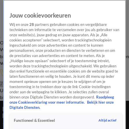
Jouw cookievoorkeuren
Wij en onze
28
partners gebruiken cookies en vergelijkbare
technieken om informatie te verzamelen over jou als gebruiker van
onze website(s), jouw gedrag en jouw apparaten. Als je „Alle
cookies accepteren” selecteert, worden trackingtechnologieën
Overzicht
In de
Onze programma's
Uitzendingen
Onze gezichten
ingeschakeld om onze advertenties en content te kunnen
Wandelgangen
Interviews
Uitzending
personaliseren, onze producten en diensten te verbeteren en om
bijwonen
de prestaties van advertenties en content te meten. Als je
Podcast
Shop
Veelgestelde vragen
Kijkersvraag insturen
„Huidige keuze opslaan” selecteert of je toestemming intrekt,
Volg Vandaag Inside
worden deze trackingtechnologieën uitgeschakeld. We gebruiken
dan enkel functionele en essentiële cookies om de website goed te
laten functioneren en veilig te houden. Je kunt dit menu op ieder
moment opnieuw openen om je keuzes te wijzigen of om je
Zoeken
toestemming in te trekken door op de link Cookie-instellingen
Uitzendingen
Vandaag Inside
De Oranjezomer
Shop
Uitzending
onder aan de webpagina te klikken. Je selecties zullen overal
bijwonen
binnen onze Digitale Diensten worden doorgevoerd.
Raadpleeg
onze Cookieverklaring voor meer informatie.
Bekijk hier onze
René ziet studiohond met speeltje lopen: ‘Die
Digitale Diensten.
heeft hij uit die EasyToys-tas gehaald!’
Altijd actief
Functioneel & Essentieel
18 feb 2022, 23:28