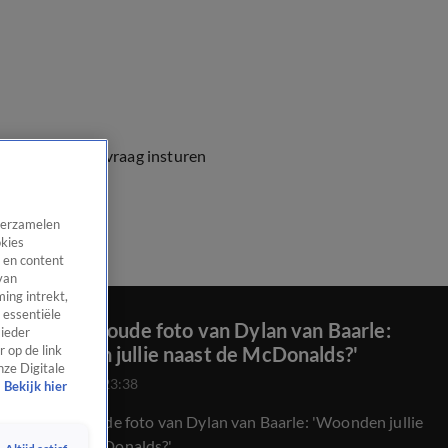
e vragen
Kijkersvraag insturen
 verzamelen
okies
 en content
van
ing intrekt,
 essentiële
René ziet oude foto van Dylan van Baarle:
 ieder
'Woonden jullie naast de McDonalds?'
 op de link
nze Digitale
20 apr 2022, 23:38
Bekijk hier
René ziet oude foto van Dylan van Baarle: 'Woonden jullie
naast de McDonalds?'