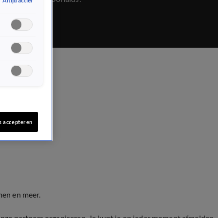
Altijd actief
s accepteren
men en meer.
onze partners organiseren. Je kunt je op ieder moment afmelden.