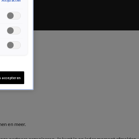
Altijd actief
s accepteren
men en meer.
onze partners organiseren. Je kunt je op ieder moment afmelden.