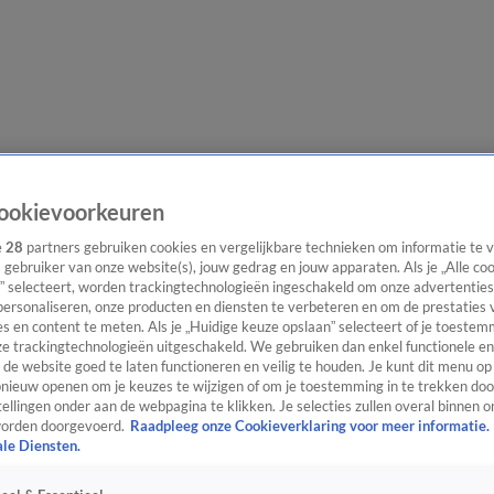
lgangen
Interviews
Uitzending bijwonen
Podcast
Shop
Veelgesteld
ookievoorkeuren
e
28
partners gebruiken cookies en vergelijkbare technieken om informatie te
s gebruiker van onze website(s), jouw gedrag en jouw apparaten. Als je „Alle co
” selecteert, worden trackingtechnologieën ingeschakeld om onze advertenties
ijwonen
personaliseren, onze producten en diensten te verbeteren en om de prestaties 
s en content te meten. Als je „Huidige keuze opslaan” selecteert of je toestemm
e trackingtechnologieën uitgeschakeld. We gebruiken dan enkel functionele en
de website goed te laten functioneren en veilig te houden. Je kunt dit menu op
ieuw openen om je keuzes te wijzigen of om je toestemming in te trekken door
ellingen onder aan de webpagina te klikken. Je selecties zullen overal binnen o
orden doorgevoerd.
Raadpleeg onze Cookieverklaring voor meer informatie.
ale Diensten.