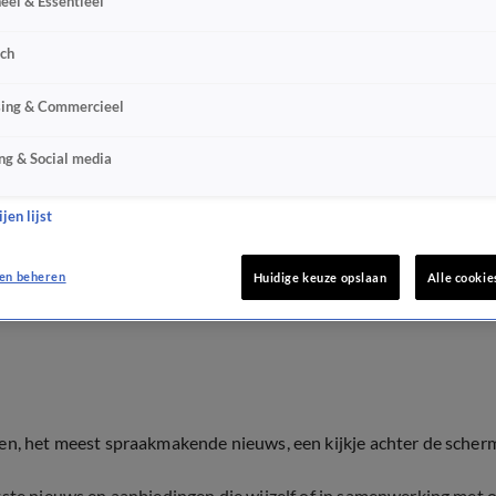
eel & Essentieel
sch
sing & Commercieel
ng & Social media
jen lijst
en beheren
Huidige keuze opslaan
Alle cookie
ten, het meest spraakmakende nieuws, een kijkje achter de scher
tste nieuws en aanbiedingen die wijzelf of in samenwerking met 