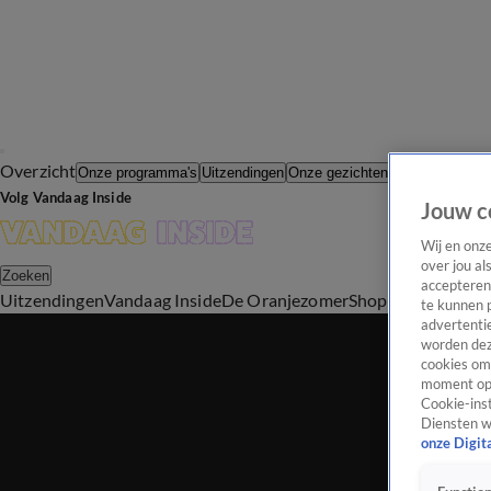
Overzicht
In de Wande
Onze programma's
Uitzendingen
Onze gezichten
Volg Vandaag Inside
Jouw c
Wij en onz
over jou al
Zoeken
accepteren
Uitzendingen
Vandaag Inside
De Oranjezomer
Shop
Uitzending b
te kunnen 
advertentie
worden dez
cookies om 
moment opn
Cookie-inst
Diensten w
onze Digit