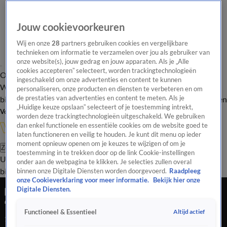
Jouw cookievoorkeuren
Wij en onze
28
partners gebruiken cookies en vergelijkbare
technieken om informatie te verzamelen over jou als gebruiker van
onze website(s), jouw gedrag en jouw apparaten. Als je „Alle
cookies accepteren” selecteert, worden trackingtechnologieën
Overzicht
In de
Onze programma's
Uitzendingen
Onze gezichten
ingeschakeld om onze advertenties en content te kunnen
Wandelgangen
Interviews
Uitzending
personaliseren, onze producten en diensten te verbeteren en om
bijwonen
de prestaties van advertenties en content te meten. Als je
Podcast
Shop
Veelgestelde vragen
Kijkersvraag insturen
„Huidige keuze opslaan” selecteert of je toestemming intrekt,
Volg Vandaag Inside
worden deze trackingtechnologieën uitgeschakeld. We gebruiken
dan enkel functionele en essentiële cookies om de website goed te
laten functioneren en veilig te houden. Je kunt dit menu op ieder
moment opnieuw openen om je keuzes te wijzigen of om je
Zoeken
toestemming in te trekken door op de link Cookie-instellingen
Uitzendingen
Vandaag Inside
De Oranjezomer
Shop
Uitzending
onder aan de webpagina te klikken. Je selecties zullen overal
bijwonen
binnen onze Digitale Diensten worden doorgevoerd.
Raadpleeg
onze Cookieverklaring voor meer informatie.
Bekijk hier onze
René totaal verbijsterd door analyse van Wim:
Digitale Diensten.
‘Rot op man!’
Altijd actief
Functioneel & Essentieel
19 mrt 2022, 00:06