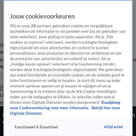
Jouw cookievoorkeuren
Wij en onze
28
partners gebruiken cookies en vergelijkbare
technieken om informatie te verzamelen over jou als gebruiker van
onze website(s), jouw gedrag en jouw apparaten. Als je „Alle
cookies accepteren” selecteert, worden trackingtechnologieën
Overzicht
In de
Onze programma's
Uitzendingen
Onze gezichten
ingeschakeld om onze advertenties en content te kunnen
Wandelgangen
Interviews
Uitzending
personaliseren, onze producten en diensten te verbeteren en om
bijwonen
de prestaties van advertenties en content te meten. Als je
Podcast
Shop
Veelgestelde vragen
Kijkersvraag insturen
„Huidige keuze opslaan” selecteert of je toestemming intrekt,
Volg Vandaag Inside
worden deze trackingtechnologieën uitgeschakeld. We gebruiken
dan enkel functionele en essentiële cookies om de website goed te
laten functioneren en veilig te houden. Je kunt dit menu op ieder
moment opnieuw openen om je keuzes te wijzigen of om je
Zoeken
toestemming in te trekken door op de link Cookie-instellingen
Uitzendingen
Vandaag Inside
De Oranjezomer
Shop
Uitzending
onder aan de webpagina te klikken. Je selecties zullen overal
bijwonen
binnen onze Digitale Diensten worden doorgevoerd.
Raadpleeg
onze Cookieverklaring voor meer informatie.
Bekijk hier onze
René hoort Bernard Hammelburg over situatie in
Digitale Diensten.
Oekraïne: 'Dat meen je niet?!'
Altijd actief
Functioneel & Essentieel
28 feb 2022, 22:24