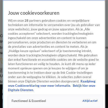
Jouw cookievoorkeuren
Wij en onze
28
partners gebruiken cookies en vergelijkbare
technieken om informatie te verzamelen over jou als gebruiker van
onze website(s), jouw gedrag en jouw apparaten. Als je „Alle
cookies accepteren” selecteert, worden trackingtechnologieën
Overzicht
In de
Onze programma's
Uitzendingen
Onze gezichten
ingeschakeld om onze advertenties en content te kunnen
Wandelgangen
Interviews
Uitzending
personaliseren, onze producten en diensten te verbeteren en om
bijwonen
de prestaties van advertenties en content te meten. Als je
Podcast
Shop
Veelgestelde vragen
Kijkersvraag insturen
„Huidige keuze opslaan” selecteert of je toestemming intrekt,
Volg Vandaag Inside
worden deze trackingtechnologieën uitgeschakeld. We gebruiken
dan enkel functionele en essentiële cookies om de website goed te
laten functioneren en veilig te houden. Je kunt dit menu op ieder
moment opnieuw openen om je keuzes te wijzigen of om je
Zoeken
toestemming in te trekken door op de link Cookie-instellingen
Uitzendingen
Vandaag Inside
De Oranjezomer
Shop
Uitzending
onder aan de webpagina te klikken. Je selecties zullen overal
bijwonen
binnen onze Digitale Diensten worden doorgevoerd.
Raadpleeg
onze Cookieverklaring voor meer informatie.
Bekijk hier onze
René giert om mislukte omhelzing Van Gaal bij
Digitale Diensten.
Duitse sportverslaggeefster
Altijd actief
Functioneel & Essentieel
30 mrt 2022, 23:05