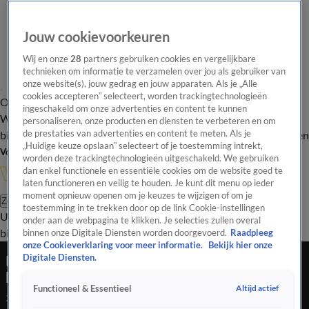
Jouw cookievoorkeuren
Wij en onze
28
partners gebruiken cookies en vergelijkbare
technieken om informatie te verzamelen over jou als gebruiker van
onze website(s), jouw gedrag en jouw apparaten. Als je „Alle
cookies accepteren” selecteert, worden trackingtechnologieën
Overzicht
In de
Onze programma's
Uitzendingen
Onze gezichten
ingeschakeld om onze advertenties en content te kunnen
Wandelgangen
Interviews
Uitzending
personaliseren, onze producten en diensten te verbeteren en om
bijwonen
de prestaties van advertenties en content te meten. Als je
Podcast
Shop
Veelgestelde vragen
Kijkersvraag insturen
„Huidige keuze opslaan” selecteert of je toestemming intrekt,
Volg Vandaag Inside
worden deze trackingtechnologieën uitgeschakeld. We gebruiken
dan enkel functionele en essentiële cookies om de website goed te
laten functioneren en veilig te houden. Je kunt dit menu op ieder
moment opnieuw openen om je keuzes te wijzigen of om je
Zoeken
toestemming in te trekken door op de link Cookie-instellingen
Uitzendingen
Vandaag Inside
De Oranjezomer
Shop
Uitzending
onder aan de webpagina te klikken. Je selecties zullen overal
bijwonen
binnen onze Digitale Diensten worden doorgevoerd.
Raadpleeg
onze Cookieverklaring voor meer informatie.
Bekijk hier onze
René blikt terug op kennismaking met
Digitale Diensten.
koningspaar: ‘Dat vonden ze niet zo leuk!’
Altijd actief
Functioneel & Essentieel
2 feb 2022, 10:11