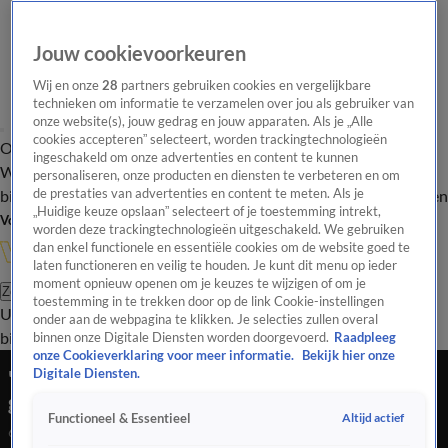
Jouw cookievoorkeuren
Wij en onze
28
partners gebruiken cookies en vergelijkbare
technieken om informatie te verzamelen over jou als gebruiker van
onze website(s), jouw gedrag en jouw apparaten. Als je „Alle
cookies accepteren” selecteert, worden trackingtechnologieën
Overzicht
In de
Onze programma's
Uitzendingen
Onze gezichten
ingeschakeld om onze advertenties en content te kunnen
Wandelgangen
Interviews
Uitzending
personaliseren, onze producten en diensten te verbeteren en om
bijwonen
de prestaties van advertenties en content te meten. Als je
Podcast
Shop
Veelgestelde vragen
Kijkersvraag insturen
„Huidige keuze opslaan” selecteert of je toestemming intrekt,
Volg Vandaag Inside
worden deze trackingtechnologieën uitgeschakeld. We gebruiken
dan enkel functionele en essentiële cookies om de website goed te
laten functioneren en veilig te houden. Je kunt dit menu op ieder
moment opnieuw openen om je keuzes te wijzigen of om je
Zoeken
toestemming in te trekken door op de link Cookie-instellingen
Uitzendingen
Vandaag Inside
De Oranjezomer
Shop
Uitzending
onder aan de webpagina te klikken. Je selecties zullen overal
bijwonen
binnen onze Digitale Diensten worden doorgevoerd.
Raadpleeg
onze Cookieverklaring voor meer informatie.
Bekijk hier onze
'Of Mvogo mijn keeper blijft? Dat kan ik niet
Digitale Diensten.
garanderen'
Altijd actief
Functioneel & Essentieel
6 feb 2022, 00:07