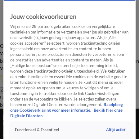
Jouw cookievoorkeuren
Wij en onze
28
partners gebruiken cookies en vergelijkbare
technieken om informatie te verzamelen over jou als gebruiker van
onze website(s), jouw gedrag en jouw apparaten. Als je „Alle
cookies accepteren” selecteert, worden trackingtechnologieën
Overzicht
In de
Onze programma's
Uitzendingen
Onze gezichten
ingeschakeld om onze advertenties en content te kunnen
Wandelgangen
Interviews
Uitzending
personaliseren, onze producten en diensten te verbeteren en om
bijwonen
de prestaties van advertenties en content te meten. Als je
Podcast
Shop
Veelgestelde vragen
Kijkersvraag insturen
„Huidige keuze opslaan” selecteert of je toestemming intrekt,
Volg Vandaag Inside
worden deze trackingtechnologieën uitgeschakeld. We gebruiken
dan enkel functionele en essentiële cookies om de website goed te
laten functioneren en veilig te houden. Je kunt dit menu op ieder
moment opnieuw openen om je keuzes te wijzigen of om je
Zoeken
toestemming in te trekken door op de link Cookie-instellingen
Uitzendingen
Vandaag Inside
De Oranjezomer
Shop
Uitzending
onder aan de webpagina te klikken. Je selecties zullen overal
bijwonen
binnen onze Digitale Diensten worden doorgevoerd.
Raadpleeg
onze Cookieverklaring voor meer informatie.
Bekijk hier onze
Meerdink na beslissende strafschop:
Digitale Diensten.
'Fantastisch!'
Altijd actief
Functioneel & Essentieel
20 apr 2023, 23:51