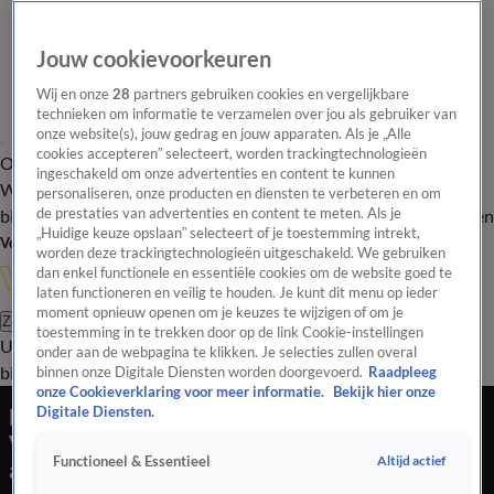
Jouw cookievoorkeuren
Wij en onze
28
partners gebruiken cookies en vergelijkbare
technieken om informatie te verzamelen over jou als gebruiker van
onze website(s), jouw gedrag en jouw apparaten. Als je „Alle
cookies accepteren” selecteert, worden trackingtechnologieën
Overzicht
In de
Onze programma's
Uitzendingen
Onze gezichten
ingeschakeld om onze advertenties en content te kunnen
Wandelgangen
Interviews
Uitzending
personaliseren, onze producten en diensten te verbeteren en om
bijwonen
de prestaties van advertenties en content te meten. Als je
Podcast
Shop
Veelgestelde vragen
Kijkersvraag insturen
„Huidige keuze opslaan” selecteert of je toestemming intrekt,
Volg Vandaag Inside
worden deze trackingtechnologieën uitgeschakeld. We gebruiken
dan enkel functionele en essentiële cookies om de website goed te
laten functioneren en veilig te houden. Je kunt dit menu op ieder
moment opnieuw openen om je keuzes te wijzigen of om je
Zoeken
toestemming in te trekken door op de link Cookie-instellingen
Uitzendingen
Vandaag Inside
De Oranjezomer
Shop
Uitzending
onder aan de webpagina te klikken. Je selecties zullen overal
bijwonen
binnen onze Digitale Diensten worden doorgevoerd.
Raadpleeg
onze Cookieverklaring voor meer informatie.
Bekijk hier onze
Leonie ter Braak blikt terug op debuut VI
Digitale Diensten.
Vandaag: 'Johan en ik delen een beetje die
Altijd actief
Functioneel & Essentieel
achtergrond'