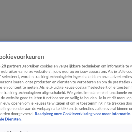
lgangen
Interviews
Uitzending bijwonen
Podcast
Shop
Veelgesteld
ookievoorkeuren
e
28
partners gebruiken cookies en vergelijkbare technieken om informatie te
s gebruiker van onze website(s), jouw gedrag en jouw apparaten. Als je „Alle co
” selecteert, worden trackingtechnologieën ingeschakeld om onze advertenties
ijwonen
personaliseren, onze producten en diensten te verbeteren en om de prestaties 
s en content te meten. Als je „Huidige keuze opslaan” selecteert of je toestemm
e trackingtechnologieën uitgeschakeld. We gebruiken dan enkel functionele en
de website goed te laten functioneren en veilig te houden. Je kunt dit menu op
ieuw openen om je keuzes te wijzigen of om je toestemming in te trekken door
ellingen onder aan de webpagina te klikken. Je selecties zullen overal binnen o
orden doorgevoerd.
Raadpleeg onze Cookieverklaring voor meer informatie.
ale Diensten.