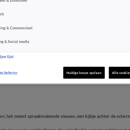
eel & Essentieel
sch
sing & Commercieel
ng & Social media
jen lijst
en beheren
Huidige keuze opslaan
Alle cookie
ten, het meest spraakmakende nieuws, een kijkje achter de scher
tste nieuws en aanbiedingen die wijzelf of in samenwerking met 