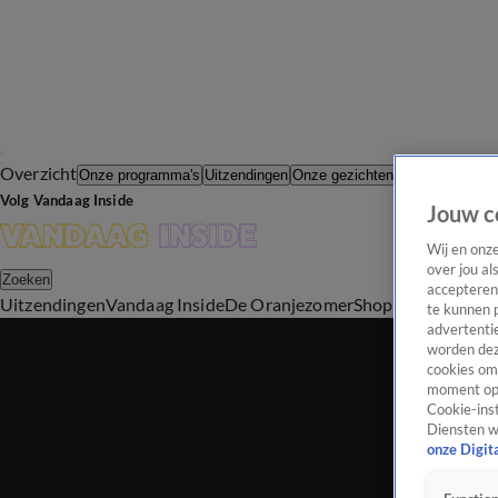
Overzicht
In de Wande
Onze programma's
Uitzendingen
Onze gezichten
Volg Vandaag Inside
Jouw c
Wij en onz
over jou al
Zoeken
accepteren
Uitzendingen
Vandaag Inside
De Oranjezomer
Shop
Uitzending b
te kunnen 
advertentie
worden dez
cookies om 
moment opn
Cookie-inst
Diensten w
onze Digit