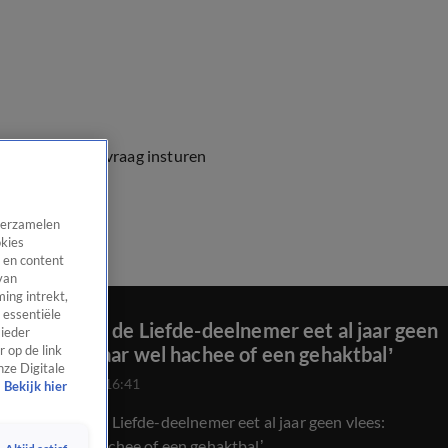
e vragen
Kijkersvraag insturen
 verzamelen
okies
 en content
van
ing intrekt,
 essentiële
Lang Leve de Liefde-deelnemer eet al jaar geen
 ieder
vlees: ‘Maar wel hachee of een gehaktbal’
 op de link
nze Digitale
26 mei 2022, 16:41
Bekijk hier
Lang Leve de Liefde-deelnemer eet al jaar geen vlees:
‘Maar wel hachee of een gehaktbal’