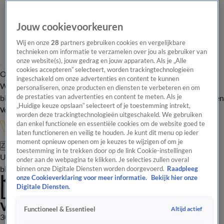
Jouw cookievoorkeuren
Wij en onze
28
partners gebruiken cookies en vergelijkbare
technieken om informatie te verzamelen over jou als gebruiker van
onze website(s), jouw gedrag en jouw apparaten. Als je „Alle
cookies accepteren” selecteert, worden trackingtechnologieën
Overzicht
In de
Onze programma's
Uitzendingen
Onze gezichten
ingeschakeld om onze advertenties en content te kunnen
Wandelgangen
Interviews
Uitzending
personaliseren, onze producten en diensten te verbeteren en om
bijwonen
de prestaties van advertenties en content te meten. Als je
Podcast
Shop
Veelgestelde vragen
Kijkersvraag insturen
„Huidige keuze opslaan” selecteert of je toestemming intrekt,
Volg Vandaag Inside
worden deze trackingtechnologieën uitgeschakeld. We gebruiken
dan enkel functionele en essentiële cookies om de website goed te
laten functioneren en veilig te houden. Je kunt dit menu op ieder
moment opnieuw openen om je keuzes te wijzigen of om je
Zoeken
toestemming in te trekken door op de link Cookie-instellingen
Uitzendingen
Vandaag Inside
De Oranjezomer
Shop
Uitzending
onder aan de webpagina te klikken. Je selecties zullen overal
bijwonen
binnen onze Digitale Diensten worden doorgevoerd.
Raadpleeg
Kees onder de indruk van Noa
onze Cookieverklaring voor meer informatie.
Bekijk hier onze
Lang: 'Uitstekende vervanger
Digitale Diensten.
van Xavi Simons'
Altijd actief
Functioneel & Essentieel
30 juli 2023, 19:47