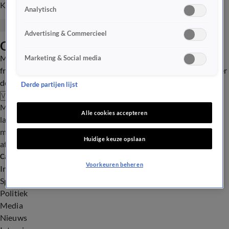
Kees is onder de indruk van Noa Lang.
Analytisch
Advertising & Commercieel
Ontvang onze nieuwsbrief
Meld je aan voor onze wekelijkse mail vol met de beste
Marketing & Social media
fragmenten, het meest spraakmakende nieuws, een kijkje achter
de schermen en meer.
Derde partijen lijst
Aanmelden
Meld je aan voor onze wekelijkse nieuwsbrief met daarin het
Alle cookies accepteren
laatste nieuws en aanbiedingen die wijzelf of in samenwerking
met onze partners organiseren. Je kunt je op ieder moment
Huidige keuze opslaan
afmelden. Zie voor meer informatie de
privacyverklaring
.
Categorieën
Voorkeuren beheren
In de Wandelgangen
Sport
Politiek
Media
Nieuws