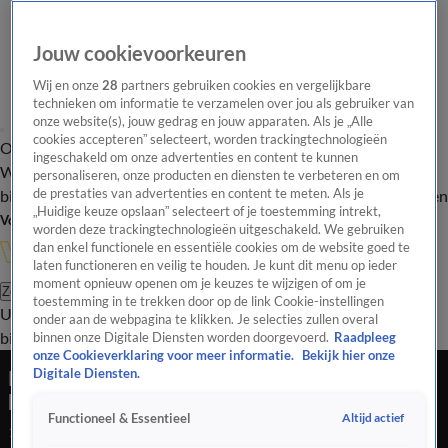
Jouw cookievoorkeuren
Wij en onze
28
partners gebruiken cookies en vergelijkbare
technieken om informatie te verzamelen over jou als gebruiker van
onze website(s), jouw gedrag en jouw apparaten. Als je „Alle
cookies accepteren” selecteert, worden trackingtechnologieën
Overzicht
In de
Onze programma's
Uitzendingen
Onze gezichten
ingeschakeld om onze advertenties en content te kunnen
Wandelgangen
Interviews
Uitzending
personaliseren, onze producten en diensten te verbeteren en om
bijwonen
de prestaties van advertenties en content te meten. Als je
Podcast
Shop
Veelgestelde vragen
Kijkersvraag insturen
„Huidige keuze opslaan” selecteert of je toestemming intrekt,
Volg Vandaag Inside
worden deze trackingtechnologieën uitgeschakeld. We gebruiken
dan enkel functionele en essentiële cookies om de website goed te
laten functioneren en veilig te houden. Je kunt dit menu op ieder
moment opnieuw openen om je keuzes te wijzigen of om je
Zoeken
toestemming in te trekken door op de link Cookie-instellingen
Uitzendingen
Vandaag Inside
De Oranjezomer
Shop
Uitzending
onder aan de webpagina te klikken. Je selecties zullen overal
bijwonen
binnen onze Digitale Diensten worden doorgevoerd.
Raadpleeg
onze Cookieverklaring voor meer informatie.
Bekijk hier onze
KANS: Doelpunt Dessers afgekeurd na dubbele
Digitale Diensten.
kans Sinisterra
Altijd actief
Functioneel & Essentieel
10 mrt 2022, 19:35