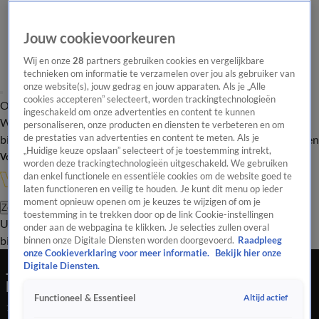
Jouw cookievoorkeuren
Wij en onze
28
partners gebruiken cookies en vergelijkbare
technieken om informatie te verzamelen over jou als gebruiker van
onze website(s), jouw gedrag en jouw apparaten. Als je „Alle
cookies accepteren” selecteert, worden trackingtechnologieën
Overzicht
In de
Onze programma's
Uitzendingen
Onze gezichten
ingeschakeld om onze advertenties en content te kunnen
Wandelgangen
Interviews
Uitzending
personaliseren, onze producten en diensten te verbeteren en om
bijwonen
de prestaties van advertenties en content te meten. Als je
Podcast
Shop
Veelgestelde vragen
Kijkersvraag insturen
„Huidige keuze opslaan” selecteert of je toestemming intrekt,
Volg Vandaag Inside
worden deze trackingtechnologieën uitgeschakeld. We gebruiken
dan enkel functionele en essentiële cookies om de website goed te
laten functioneren en veilig te houden. Je kunt dit menu op ieder
moment opnieuw openen om je keuzes te wijzigen of om je
Zoeken
toestemming in te trekken door op de link Cookie-instellingen
Uitzendingen
Vandaag Inside
De Oranjezomer
Shop
Uitzending
onder aan de webpagina te klikken. Je selecties zullen overal
bijwonen
binnen onze Digitale Diensten worden doorgevoerd.
Raadpleeg
onze Cookieverklaring voor meer informatie.
Bekijk hier onze
Johan ziet eerste beelden van Koeman bij Hoge
Digitale Diensten.
Bomen: ‘Mag ik even kotsen?’
Altijd actief
Functioneel & Essentieel
10 mrt 2022, 23:23