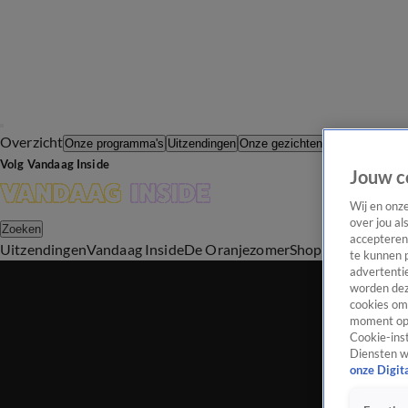
Overzicht
In de Wande
Onze programma's
Uitzendingen
Onze gezichten
Volg Vandaag Inside
Jouw c
Wij en onz
over jou al
Zoeken
accepteren
Uitzendingen
Vandaag Inside
De Oranjezomer
Shop
Uitzending b
te kunnen 
advertentie
worden dez
cookies om 
moment opn
Cookie-inst
Diensten w
onze Digit