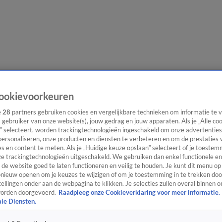
lgangen
Interviews
Uitzending bijwonen
Podcast
Shop
Veelgesteld
ookievoorkeuren
e
28
partners gebruiken cookies en vergelijkbare technieken om informatie te
s gebruiker van onze website(s), jouw gedrag en jouw apparaten. Als je „Alle co
” selecteert, worden trackingtechnologieën ingeschakeld om onze advertenties
ijwonen
personaliseren, onze producten en diensten te verbeteren en om de prestaties 
s en content te meten. Als je „Huidige keuze opslaan” selecteert of je toestemm
e trackingtechnologieën uitgeschakeld. We gebruiken dan enkel functionele en
de website goed te laten functioneren en veilig te houden. Je kunt dit menu op
ieuw openen om je keuzes te wijzigen of om je toestemming in te trekken door
ellingen onder aan de webpagina te klikken. Je selecties zullen overal binnen o
orden doorgevoerd.
Raadpleeg onze Cookieverklaring voor meer informatie.
ale Diensten.