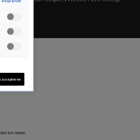
Altijd actief
(NSC).
s accepteren
men en meer.