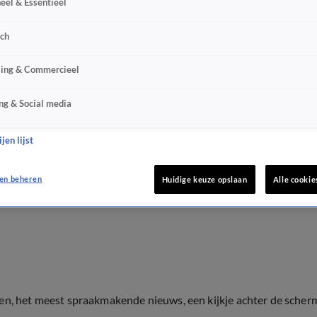
eel & Essentieel
sch
sing & Commercieel
ng & Social media
jen lijst
en beheren
Huidige keuze opslaan
Alle cookie
ten, het meest spraakmakende nieuws, een kijkje achter de scher