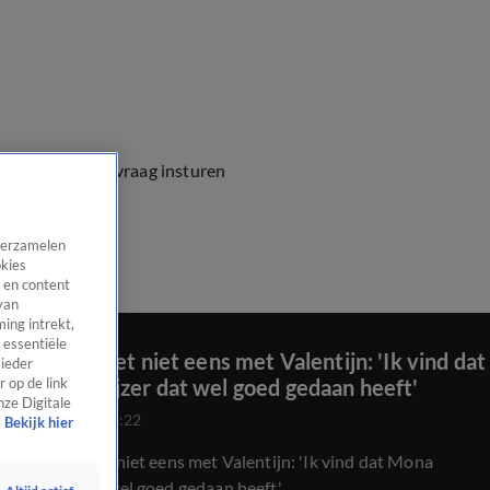
e vragen
Kijkersvraag insturen
 verzamelen
okies
 en content
van
ing intrekt,
 essentiële
Johan is het niet eens met Valentijn: 'Ik vind dat
 ieder
Mona Keijzer dat wel goed gedaan heeft'
 op de link
nze Digitale
7 feb 2022, 23:22
Bekijk hier
Johan is het niet eens met Valentijn: 'Ik vind dat Mona
Keijzer dat wel goed gedaan heeft'