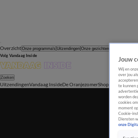
Overzicht
In de Wande
Onze programma's
Uitzendingen
Onze gezichten
Volg Vandaag Inside
Jouw c
Wij en onz
over jou al
Zoeken
accepteren
Uitzendingen
Vandaag Inside
De Oranjezomer
Shop
Uitzending b
te kunnen 
advertentie
worden dez
cookies om 
moment opn
Cookie-inst
Diensten w
onze Digit