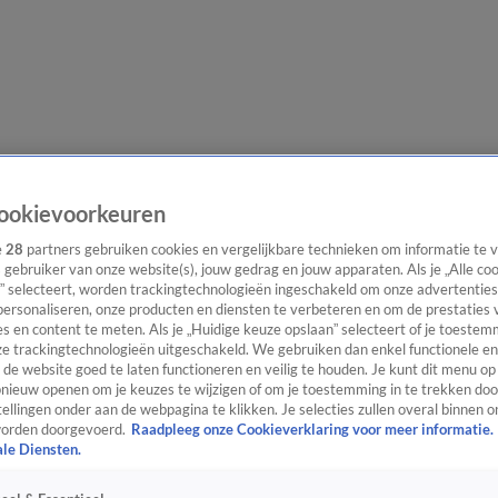
lgangen
Interviews
Uitzending bijwonen
Podcast
Shop
Veelgesteld
ookievoorkeuren
e
28
partners gebruiken cookies en vergelijkbare technieken om informatie te
s gebruiker van onze website(s), jouw gedrag en jouw apparaten. Als je „Alle co
” selecteert, worden trackingtechnologieën ingeschakeld om onze advertenties
ijwonen
personaliseren, onze producten en diensten te verbeteren en om de prestaties 
s en content te meten. Als je „Huidige keuze opslaan” selecteert of je toestemm
e trackingtechnologieën uitgeschakeld. We gebruiken dan enkel functionele en
de website goed te laten functioneren en veilig te houden. Je kunt dit menu op
ieuw openen om je keuzes te wijzigen of om je toestemming in te trekken door
ellingen onder aan de webpagina te klikken. Je selecties zullen overal binnen o
orden doorgevoerd.
Raadpleeg onze Cookieverklaring voor meer informatie.
ale Diensten.