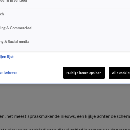
eel & Essentieel
sch
sing & Commercieel
ng & Social media
jen lijst
en beheren
Huidige keuze opslaan
Alle cookie
ten, het meest spraakmakende nieuws, een kijkje achter de scher
tste nieuws en aanbiedingen die wijzelf of in samenwerking met 