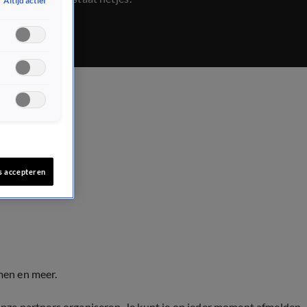
Altijd actief
s accepteren
men en meer.
onze partners organiseren. Je kunt je op ieder moment afmelden.