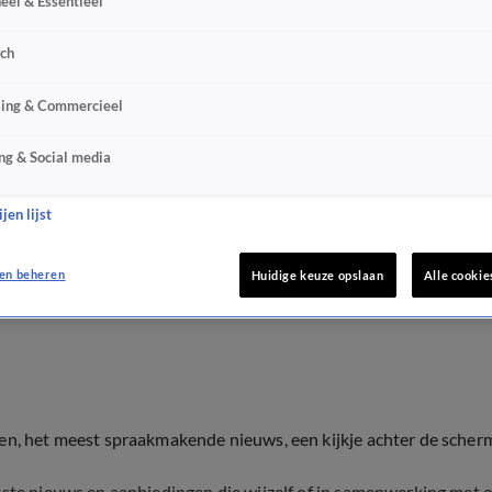
eel & Essentieel
sch
sing & Commercieel
ng & Social media
jen lijst
en beheren
Huidige keuze opslaan
Alle cookie
ten, het meest spraakmakende nieuws, een kijkje achter de scher
tste nieuws en aanbiedingen die wijzelf of in samenwerking met 