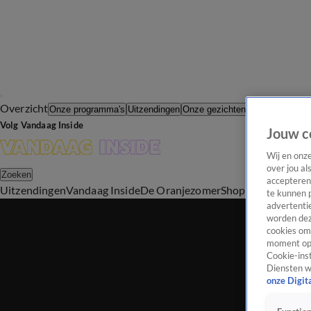
Overzicht
In de Wande
Onze programma's
Uitzendingen
Onze gezichten
Volg Vandaag Inside
Jouw c
Wij en onz
over jou al
Zoeken
accepteren
Uitzendingen
Vandaag Inside
De Oranjezomer
Shop
Uitzending b
te kunnen 
advertentie
worden dez
cookies om 
moment opn
Cookie-inst
Diensten w
onze Digit