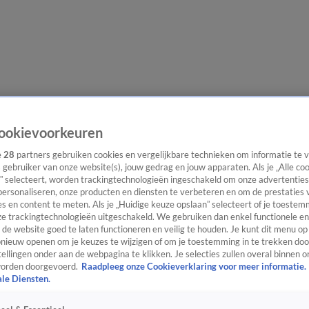
lgangen
Interviews
Uitzending bijwonen
Podcast
Shop
Veelgesteld
ookievoorkeuren
e
28
partners gebruiken cookies en vergelijkbare technieken om informatie te
s gebruiker van onze website(s), jouw gedrag en jouw apparaten. Als je „Alle co
” selecteert, worden trackingtechnologieën ingeschakeld om onze advertenties
ijwonen
personaliseren, onze producten en diensten te verbeteren en om de prestaties 
s en content te meten. Als je „Huidige keuze opslaan” selecteert of je toestemm
e trackingtechnologieën uitgeschakeld. We gebruiken dan enkel functionele en
de website goed te laten functioneren en veilig te houden. Je kunt dit menu op
ieuw openen om je keuzes te wijzigen of om je toestemming in te trekken door
ellingen onder aan de webpagina te klikken. Je selecties zullen overal binnen o
orden doorgevoerd.
Raadpleeg onze Cookieverklaring voor meer informatie.
ale Diensten.