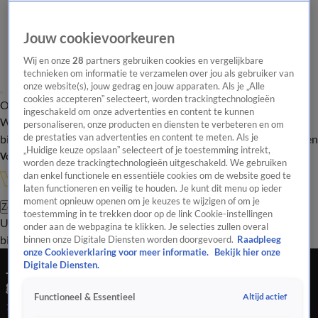
Jouw cookievoorkeuren
Wij en onze
28
partners gebruiken cookies en vergelijkbare
technieken om informatie te verzamelen over jou als gebruiker van
onze website(s), jouw gedrag en jouw apparaten. Als je „Alle
cookies accepteren” selecteert, worden trackingtechnologieën
Overzicht
In de
Onze programma's
Uitzendingen
Onze gezichten
ingeschakeld om onze advertenties en content te kunnen
Wandelgangen
Interviews
Uitzending
personaliseren, onze producten en diensten te verbeteren en om
bijwonen
de prestaties van advertenties en content te meten. Als je
Podcast
Shop
Veelgestelde vragen
Kijkersvraag insturen
„Huidige keuze opslaan” selecteert of je toestemming intrekt,
Volg Vandaag Inside
worden deze trackingtechnologieën uitgeschakeld. We gebruiken
dan enkel functionele en essentiële cookies om de website goed te
laten functioneren en veilig te houden. Je kunt dit menu op ieder
moment opnieuw openen om je keuzes te wijzigen of om je
Zoeken
toestemming in te trekken door op de link Cookie-instellingen
Uitzendingen
Vandaag Inside
De Oranjezomer
Shop
Uitzending
onder aan de webpagina te klikken. Je selecties zullen overal
bijwonen
binnen onze Digitale Diensten worden doorgevoerd.
Raadpleeg
onze Cookieverklaring voor meer informatie.
Bekijk hier onze
Johan begrijpt ontslag van Lukoki na huiselijk
Digitale Diensten.
geweld: 'Hij heeft een voorbeeldfunctie'
Altijd actief
Functioneel & Essentieel
18 feb 2022, 00:33